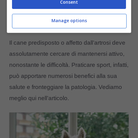
Consent
Fido e l’artrosi: consigli per
Manage options
la sua quotidianità
Il cane predisposto o affetto dall’artrosi deve
assolutamente cercare di mantenersi attivo,
nonostante le difficoltà. Praticare sport, infatti,
può apportare numerosi benefici alla sua
salute e fronteggiare la patologia. Vediamo
meglio qui nell’articolo.