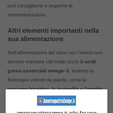
può consigliarne e seguirne la
somministrazione.
Altri elementi importanti nella
sua alimentazione
Nell’alimentazione del cane con l’artrosi non
devono mancare cibi molto ricchi di
acidi
grassi
essenziali
omega
–
3
, insieme ai
fitoterapici estratti da piante, come la
curcuma
bioattiva, la boswellia e l’artiglio
del diavolo
, capaci di bloccare
l’infiammazione alla nascita e, di
amoreaquattrozampe.it asks for your