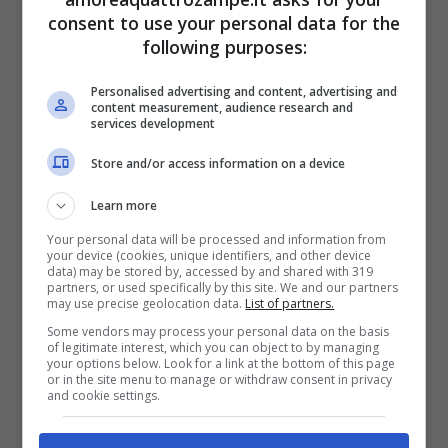
conseguenza, stimolando il sistema
consent to use your personal data for the
following purposes:
immunitario e fermando il dolore in fido.
Personalised advertising and content, advertising and
content measurement, audience research and
La dieta del cane dovrebbe essere quanto
services development
più
fresca
possibile e a
basso
contenuto
di
Store and/or access information on a device
carboidrati e ricca di principi
Learn more
antiossidanti
; in questo modo, potranno
Your personal data will be processed and information from
your device (cookies, unique identifiers, and other device
formarsi in lui anti-infiammatori utili a
data) may be stored by, accessed by and shared with 319
partners, or used specifically by this site. We and our partners
proteggere l’organismo.
may use precise geolocation data.
List of partners.
Some vendors may process your personal data on the basis
of legitimate interest, which you can object to by managing
Potrebbe interessarti anche:
Artrite nel
your options below. Look for a link at the bottom of this page
or in the site menu to manage or withdraw consent in privacy
cane in estate: come affrontarla insieme a
and cookie settings.
Fido