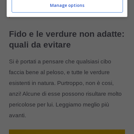
aiutano il cane a digerire: gli alimenti migliori
Manage options
per fido
Fido e le verdure non adatte:
quali da evitare
Si è portati a pensare che qualsiasi cibo
faccia bene al peloso, e tutte le verdure
esistenti in natura. Purtroppo, non è cosi,
anzi! Alcune di esse possono risultare molto
pericolose per lui. Leggiamo meglio più
avanti.