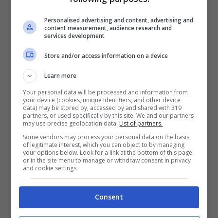
Personalised advertising and content, advertising and
Se il peloso vuole, queste verdure possono
content measurement, audience research and
services development
essere
proposte
crude
, con il vantaggio di
Store and/or access information on a device
conservare intatte le numerose
sostanze
nutritive
, in particolare le vitamine.
Learn more
Your personal data will be processed and information from
your device (cookies, unique identifiers, and other device
Prima di offrirle a bau, si consiglia sempre di
data) may be stored by, accessed by and shared with 319
partners, or used specifically by this site. We and our partners
tagliare le verdure a pezzettini molto piccoli,
may use precise geolocation data.
List of partners.
Some vendors may process your personal data on the basis
meglio se
grattugiate
o
frullate
, e poi
of legitimate interest, which you can object to by managing
your options below. Look for a link at the bottom of this page
inserite con il resto del suo pasto, in modo
or in the site menu to manage or withdraw consent in privacy
and cookie settings.
che le mangi tutte.
Consent
Potrebbe interessarti anche:
Cibi che