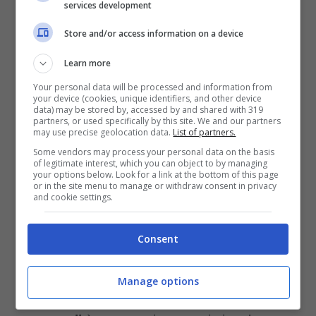
services development
Store and/or access information on a device
Learn more
Your personal data will be processed and information from
your device (cookies, unique identifiers, and other device
data) may be stored by, accessed by and shared with 319
partners, or used specifically by this site. We and our partners
may use precise geolocation data.
List of partners.
Some vendors may process your personal data on the basis
of legitimate interest, which you can object to by managing
your options below. Look for a link at the bottom of this page
or in the site menu to manage or withdraw consent in privacy
and cookie settings.
Fido spaventato dal temporale. (Foto Canva-
Consent
Amoreaquattrozampe.it)
Manage options
Capire
i segnali di ansia causati dai