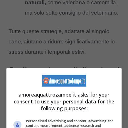
naturali,
come valeriana o camomilla,
ma solo sotto consiglio del veterinario.
Tutte queste strategie, adattate al singolo
cane, aiutano a ridurre significativamente lo
stress durante i temporali estivi.
Quali sono i segnali di ansia nel
cane spaventato dal
temporale?
amoreaquattrozampe.it asks for your
consent to use your personal data for the
Il tuo cane non può dirti con le parole che ha
following purposes:
paura, ma il suo corpo e il suo
Personalised advertising and content, advertising and
comportamento ti parlano chiaro.
content measurement, audience research and