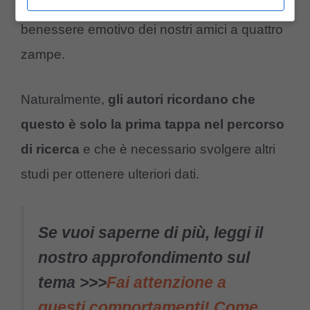
potrebbero davvero aiutare
a migliorare il
benessere emotivo dei nostri amici a quattro
zampe.
Naturalmente,
gli autori ricordano che
questo è solo la prima tappa nel percorso
di ricerca
e che è necessario svolgere altri
studi per ottenere ulteriori dati.
Se vuoi saperne di più, leggi il
nostro approfondimento sul
tema >>>
Fai attenzione a
questi comportamenti! Come