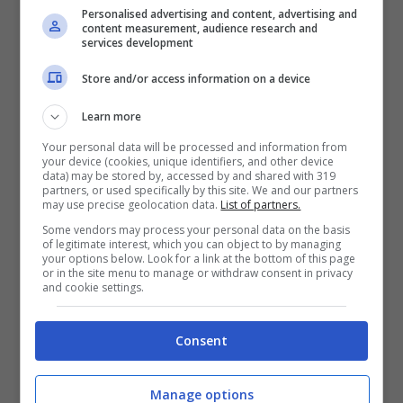
Personalised advertising and content, advertising and
content measurement, audience research and
In particolare,
nei cani timorosi sono stati
services development
rilevati alti livelli di acido lattico e acido
Store and/or access information on a device
taurodeossicolico
, due metaboliti che
Learn more
indicano un aumento di lattobacilli, ossia
Your personal data will be processed and information from
your device (cookies, unique identifiers, and other device
batteri che fanno parte proprio dei Firmicutes.
data) may be stored by, accessed by and shared with 319
partners, or used specifically by this site. We and our partners
may use precise geolocation data.
List of partners.
Questi risultati, fanno pensare che la
Some vendors may process your personal data on the basis
of legitimate interest, which you can object to by managing
composizione del microbiota intestinale
your options below. Look for a link at the bottom of this page
or in the site menu to manage or withdraw consent in privacy
possa avere un ruolo nei
disturbi
and cookie settings.
comportamentali dei cani.
Consent
In altre parole, modifiche mirate alla dieta
Manage options