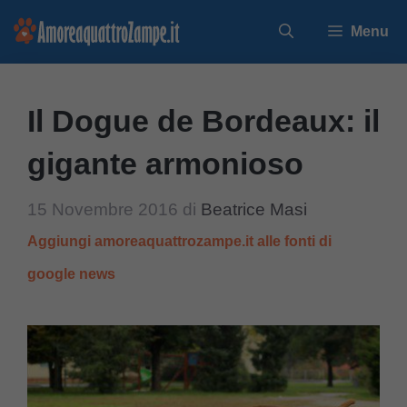
Vai
Menu
al
contenuto
Il Dogue de Bordeaux: il
gigante armonioso
15 Novembre 2016
di
Beatrice Masi
Aggiungi amoreaquattrozampe.it alle fonti di
google news