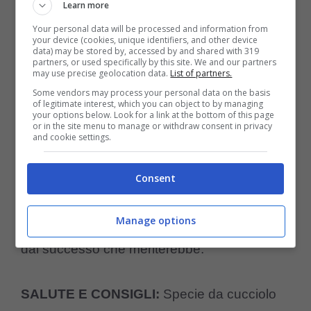
Learn more
esiste un pericolo per sé o per i suoi cari. Del
Your personal data will be processed and information from
your device (cookies, unique identifiers, and other device
Dogue dicono che abbia una faccia “da
data) may be stored by, accessed by and shared with 319
partners, or used specifically by this site. We and our partners
pugile suonato”, in realtà è uno splendido
may use precise geolocation data.
List of partners.
Some vendors may process your personal data on the basis
esempio di bellezza funzionale. È ancora
of legitimate interest, which you can object to by managing
your options below. Look for a link at the bottom of this page
poco diffuso in Italia, anche se i soggetti
or in the site menu to manage or withdraw consent in privacy
and cookie settings.
presenti sono di ottimo livello e vincono
anche alle esposizioni francesi. Ultimamente
Consent
ha cominciato a conquistare un discreto
Manage options
numero di appassionati, ma è ancora lontano
dal successo che meriterebbe.
SALUTE E CONSIGLI:
Specie da cucciolo