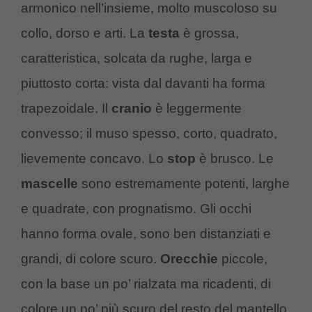
armonico nell’insieme, molto muscoloso su
collo, dorso e arti. La
testa
è grossa,
caratteristica, solcata da rughe, larga e
piuttosto corta: vista dal davanti ha forma
trapezoidale. Il
cranio
è leggermente
convesso; il muso spesso, corto, quadrato,
lievemente concavo. Lo
stop
è brusco. Le
mascelle
sono estremamente potenti, larghe
e quadrate, con prognatismo. Gli occhi
hanno forma ovale, sono ben distanziati e
grandi, di colore scuro.
Orecchie
piccole,
con la base un po’ rialzata ma ricadenti, di
colore un po’ più scuro del resto del mantello.