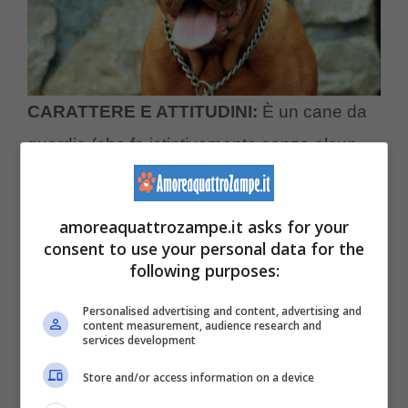
CARATTERE E ATTITUDINI:
È un cane da
guardia (che fa istintivamente senza alcun
addestramento), ma può essere un ottimo
cane da compagnia. Molto dolce in famiglia,
amoreaquattrozampe.it asks for your
attaccatissimo ai bambini, non è mai
consent to use your personal data for the
following purposes:
aggressivo se non quando svolge il suo
compito di guardiano e, talvolta, verso gli altri
Personalised advertising and content, advertising and
content measurement, audience research and
cani dello stesso sesso. Ha un carattere
services development
equilibratissimo, anche se non è facile
Store and/or access information on a device
trattenerlo una volta che abbia “deciso” che