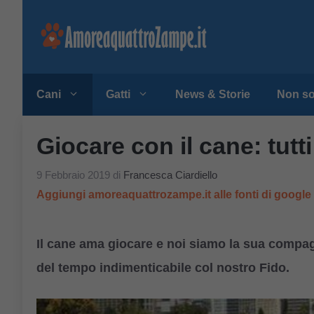
Vai
al
contenuto
Cani
Gatti
News & Storie
Non so
Giocare con il cane: tutti
9 Febbraio 2019
di
Francesca Ciardiello
Aggiungi amoreaquattrozampe.it alle fonti di googl
Il cane ama giocare e noi siamo la sua compag
del tempo indimenticabile col nostro Fido.