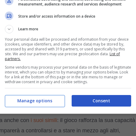
measurement, audience research and services development
e la mano giusta con la zampa.
Store and/or access information on a device
 gioco nella vita del cane
.
Learn more
Your personal data will be processed and information from your device
re insieme
(cookies, unique identifiers, and other device data) may be stored by,
accessed by and shared with 319 partners, or used specifically by this
site. We and our partners may use precise geolocation data.
List of
partners.
e del padrone con il suo cane
: la sua fiducia e l’amore
Some vendors may process your personal data on the basis of legitimate
interest, which you can object to by managing your options below. Look
 lo vedrà.
for a link at the bottom of this page or in the site menu to manage or
withdraw consent in privacy and cookie settings.
. Il cane capirà il meccanismo del gioco e lo ripeterà,
Manage options
Consent
e non aveva mai notato prima.
ma anche con
i suoi simili
: il gioco rafforza la sua capacità
parerà a controllarsi e a stare in mezzo agli altri,