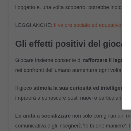
l’oggetto e, una volta scoperto, potrebbe indicar
LEGGI ANCHE:
Il valore sociale ed educativo del
Gli effetti positivi del gioca
Giocare insieme consente di
rafforzare il legam
nei confronti dell’umano aumenterà ogni volta che
Il gioco
stimola la sua curiosità ed intelligenza
imparerà a conoscere posti nuovi o particolari ch
Lo aiuta a socializzare
non solo con gli umani 
comunicativa e gli insegnerà ‘le buone maniere’. Im