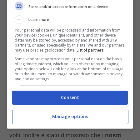
nostra voce dalle altre voci.
Store and/or access information on a device
Learn more
Infine, i
cani possono riconoscere anche i
Your personal data will be processed and information from
your device (cookies, unique identifiers, and other device
nostri volti.
Ciò perché essendo stati animali
data) may be stored by, accessed by and shared with 319
partners, or used specifically by this site. We and our partners
addomesticati molto prima dei gatti ed
may use precise geolocation data.
List of partners.
evolvendosi insieme a noi, le nostre palle di
Some vendors may process your personal data on the basis
of legitimate interest, which you can object to by managing
your options below. Look for a link at the bottom of this page
pelo hanno imparato a comprendere il nostro
or in the site menu to manage or withdraw consent in privacy
and cookie settings.
modo di comunicare attraverso le
espressioni facciali.
Consent
Per comprendere la nostra comunicazione i
Manage options
cani hanno così imparato a guardare i nostri
volti. Inoltre è stato dimostrato che i
nostri