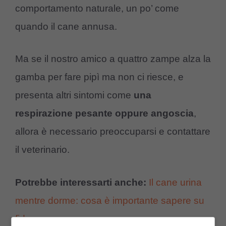
comportamento naturale, un po’ come
quando il cane annusa.
Ma se il nostro amico a quattro zampe alza la
gamba per fare pipì ma non ci riesce, e
presenta altri sintomi come
una
respirazione pesante oppure angoscia
,
allora è necessario preoccuparsi e contattare
il veterinario.
Potrebbe interessarti anche:
Il cane urina
mentre dorme: cosa è importante sapere su
fido