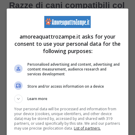
Razze di cani compatibili col
Dobermann: quali sono e
perché sceglierle
amoreaquattrozampe.it asks for your
consent to use your personal data for the
Quali sono quelle razze di cani che possono
following purposes:
convivere tranquillamente col
Dobermann
Personalised advertising and content, advertising and
ma solo se
abituate alla socializzazione e
content measurement, audience research and
services development
dopo aver imparato un preciso stile di vita
Store and/or access information on a device
da esperti cinofili
? Eccole tutte e quali sono
le loro principali caratteristiche.
Learn more
Your personal data will be processed and information from
your device (cookies, unique identifiers, and other device
Cane d’acqua portoghese
data) may be stored by, accessed by and shared with 319
partners, or used specifically by this site. We and our partners
may use precise geolocation data.
List of partners.