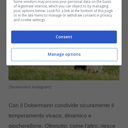
Some vendors may process your personal data on the basis
of legitimate interest, which you can object to by managing
your options below. Look for a link at the bottom of this page
or in the site menu to manage or withdraw consent in privacy
and cookie settings.
Consent
Manage options
(Screenshot Instagram)
Con il Dobermann condivide sicuramente il
temperamento vivace, dinamico e
giocherellone. Oltretutto, come l’altro, riesce