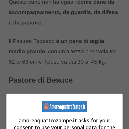
Questo cane non ha eguali
come cane da
accompagnamento, da guardia, da difesa
e da pastore.
Il Pastore Tedesco
è un cane di taglia
medio grande,
con un’altezza che varia tra i
62 ai 68 cm e il peso va dai 30 ai 45 kg.
Pastore di Beauce
Il Pastore di Beauce attualmente è impiegato
come
cane da guardia, da ricerca e da
soccorso
, ma
nasce come cane guida di
amoreaquattrozampe.it asks for your
greggi.
consent to use your personal data for the