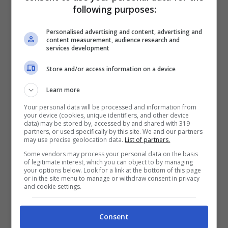
following purposes:
Personalised advertising and content, advertising and
content measurement, audience research and
services development
Store and/or access information on a device
Learn more
Your personal data will be processed and information from
your device (cookies, unique identifiers, and other device
data) may be stored by, accessed by and shared with 319
partners, or used specifically by this site. We and our partners
may use precise geolocation data.
List of partners.
Cane da pastore di Beauce. (Foto AdobeStock)
Some vendors may process your personal data on the basis
of legitimate interest, which you can object to by managing
your options below. Look for a link at the bottom of this page
or in the site menu to manage or withdraw consent in privacy
È e
quilibrato, sensibile,
intelligente,
and cookie settings.
adattabile, predisposto
all’addestramento
Consent
anche se occorre stabilire un rapporto di