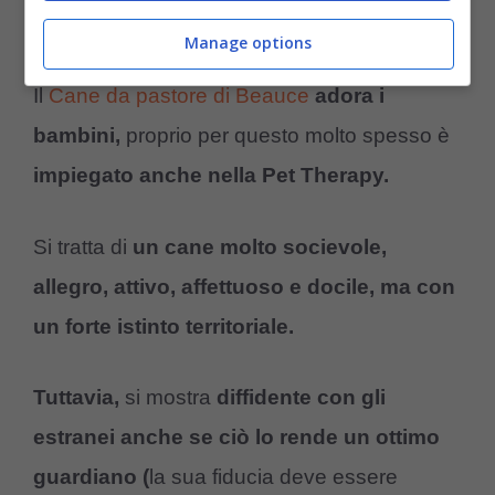
fiducia.
Manage options
Il
Cane da pastore di Beauce
adora i
bambini,
proprio per questo molto spesso è
impiegato anche nella Pet Therapy.
Si tratta di
un cane molto socievole,
allegro, attivo, affettuoso e docile, ma con
un forte istinto territoriale.
Tuttavia,
si mostra
diffidente con gli
estranei anche se ciò lo rende un ottimo
guardiano (
la sua fiducia deve essere