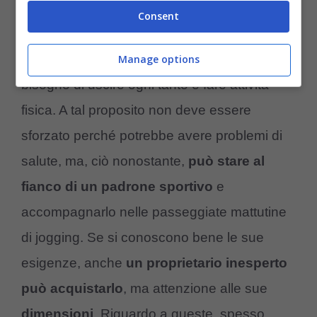
umano.
Per il suo carattere docile
Consent
potrebbe stare con gli anziani
, ma le sue
dimensioni non glielo permettono poiché ha
Manage options
bisogno di uscire ogni tanto e fare attività
fisica. A tal proposito non deve essere
sforzato perché potrebbe avere problemi di
salute, ma, ciò nonostante,
può stare al
fianco di un padrone sportivo
e
accompagnarlo nelle passeggiate mattutine
di jogging. Se si conoscono bene le sue
esigenze, anche
un proprietario inesperto
può acquistarlo
, ma attenzione alle sue
dimensioni
. Riguardo a queste, spesso