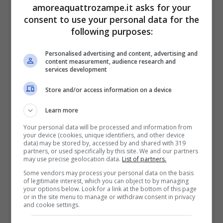
amoreaquattrozampe.it asks for your
lo porta ad avere atteggiamenti prepotenti e
consent to use your personal data for the
following purposes:
irruenti.
Si consiglia di adattare un buon
metodo di socializzazione fin dalle prime
Personalised advertising and content, advertising and
content measurement, audience research and
settimane di vita
perché da adulto potrebbe
services development
opporre resistenza per la sua indole
Store and/or access information on a device
indipendente.
Trovata l’intesa si crea un
Learn more
rapporto
, in tempi brevi, tra il padrone e il
Your personal data will be processed and information from
your device (cookies, unique identifiers, and other device
cane
molto forte tanto
che il Romanian
data) may be stored by, accessed by and shared with 319
partners, or used specifically by this site. We and our partners
Carpathian Sheperd Dog si lega tantissimo al
may use precise geolocation data.
List of partners.
Some vendors may process your personal data on the basis
proprietario. Una volta sentitosi parte della
of legitimate interest, which you can object to by managing
your options below. Look for a link at the bottom of this page
famiglia tende a non allontanarsi perché
or in the site menu to manage or withdraw consent in privacy
and cookie settings.
preferisce stare a contatto con l’essere