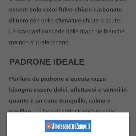
essere solo color fulvo chiaro carbonato
di nero
con delle sfumature chiare o scure.
Lo standard concede delle macchie bianche
ma non si preferiscono.
PADRONE IDEALE
Per fare da padrone a questa razza
bisogna essere dolci, affettuosi e sereni in
quanto è un cane tranquillo, calmo e
pacifico.
La fase di addestramento deve
essere fatta con metodi non aggressivi,
severi e violenti poiché l’istinto di protezione