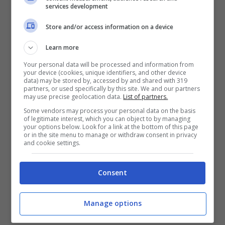
services development
Otto, Pepo, Pitingo, Platone, Pol, Poldo,
Store and/or access information on a device
Pongo, Poseidone, Pumba, Queca, Queen,
Learn more
Ralph, Ramona, Rania, Rex, Rhonda, Ricky,
Your personal data will be processed and information from
Rita, Rosky, Rufo, Rulo, Sansa, Scar,
your device (cookies, unique identifiers, and other device
data) may be stored by, accessed by and shared with 319
partners, or used specifically by this site. We and our partners
Selena, Shadow, Sharon, Shioban, Shion,
may use precise geolocation data.
List of partners.
Shirkan, Sofia, Soia, Spillino, Tarzan, Ted,
Some vendors may process your personal data on the basis
of legitimate interest, which you can object to by managing
Telma, Terra, Terry, Thaisa, Thor, Tibak,
your options below. Look for a link at the bottom of this page
or in the site menu to manage or withdraw consent in privacy
and cookie settings.
Toby, Tormenta, Truska, Tula, Vesna, Viola,
Wanda, Wurst, Zeus, Zira, Zoria.
Consent
La redazione consiglia
:
Selena
per la
Manage options
femmina e
Ercole
per il maschio.