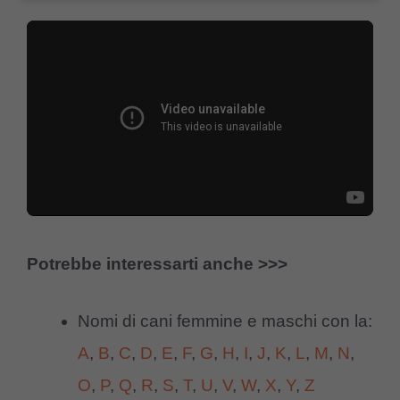
Potrebbe interessarti anche >>>
Nomi di cani femmine e maschi con la:
A
,
B
,
C
,
D
,
E
,
F
,
G
,
H
,
I
,
J
,
K
,
L
,
M
,
N
,
O
,
P
,
Q
,
R
,
S
,
T
,
U
,
V
,
W
,
X
,
Y
,
Z