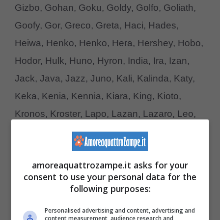
Gizbo, Gohan, Goku, Goldy, Golfo, Goliath,
Goofy, Gor, Greco, Greta, Haci, Hades,
Heiwa, Henko, Henko, Hera, Hershey, Hobo,
Hodor, Hulk, Huno, Hyron, India, Ira, Izan,
Jack, Java, Jazz, Juno, Kali, Kalinda, Katy,
Keka, Kenia, Kennia, Kiara, King, Kioto,
Kronos, Kroster, Lapo, Lazan, Lazaro, Leo,
Leonidas, Liam, Lisa, Lola, Lucio, Luke,
Luna, Lupo, Magno, Magnus, Malu, Mara,
amoreaquattrozampe.it asks for your
Margo, Marvel, Maxi, Maya, Melva, Merlin,
consent to use your personal data for the
Miliki, Mira, Morgan, Mufasa, Nalha, Nanuk,
following purposes:
Nerone, Ninja, Noah, Nolan, Nuca, Nut, Olaf,
Personalised advertising and content, advertising and
content measurement, audience research and
Olivia, Omara, Oni, Ophaella, Orso, Osita,