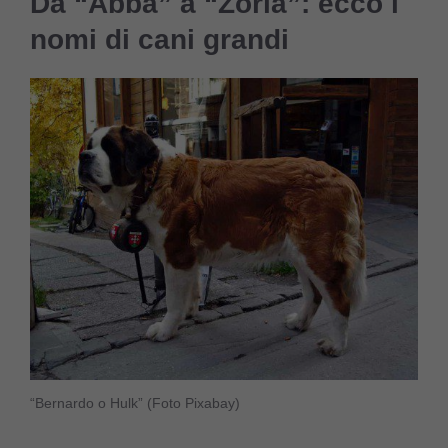
Da “Abba” a “Zoria”: ecco i
nomi di cani grandi
“Bernardo o Hulk” (Foto Pixabay)