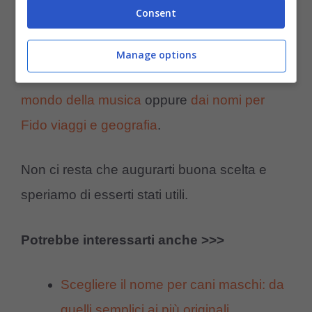
Consent
dei
vip italiani e stranieri
e ancora per
nomi
inglesi e americani
. Ah, potresti anche
Manage options
lasciati ispirare
dai nomi di cani legati al
mondo della musica
oppure
dai nomi per
Fido viaggi e geografia
.
Non ci resta che augurarti buona scelta e
speriamo di esserti stati utili.
Potrebbe interessarti anche >>>
Scegliere il nome per cani maschi: da
quelli semplici ai più originali