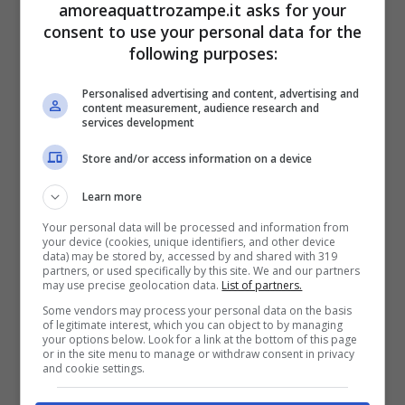
amoreaquattrozampe.it asks for your
consigli sei ancora nell’impasse più totale?
consent to use your personal data for the
following purposes:
Non disperare, può accadere. Non ti
lasciamo solo in questo momento, anzi, ti
Personalised advertising and content, advertising and
content measurement, audience research and
offriamo altri ricchi spunti. Innanzitutto i nomi
services development
di cani femmine e maschi che iniziano con le
Store and/or access information on a device
altre lettere dell’alfabeto
. Eccole:
A
,
B
,
C
,
D
,
Learn more
E
,
F
,
G
,
H
,
I
,
J
,
K
,
L
,
M
,
O
,
P
,
Q
,
R
,
S
,
T
,
U
,
V
,
Your personal data will be processed and information from
your device (cookies, unique identifiers, and other device
W
,
X
,
Y
,
Z
.
data) may be stored by, accessed by and shared with 319
partners, or used specifically by this site. We and our partners
may use precise geolocation data.
List of partners.
Ma non è tutto. Se pensi che la prima lettera
Some vendors may process your personal data on the basis
of legitimate interest, which you can object to by managing
non sia la scelta giusta per il tuo nuovo
your options below. Look for a link at the bottom of this page
or in the site menu to manage or withdraw consent in privacy
and cookie settings.
amico a quattro zampe puoi optare per i
nomi
di cani dei
film
,
oppure per i
nomi dei Fido