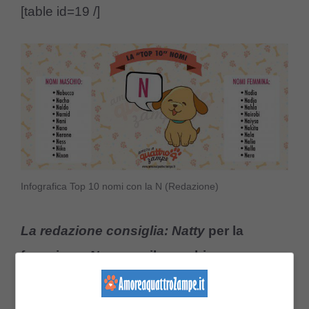
[table id=19 /]
Infografica Top 10 nomi con la N (Redazione)
La redazione consiglia: Natty
per la
femmina e
Navy
per il maschio.
Nonostante l’elenco, la top 10 e i nostri