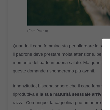
(Foto Pexels)
Quando il cane femmina sta per allargare la sua (e
il padrone deve prestare molta attenzione, per
mo
momento del parto in buona salute. Ma quanto dur
queste domande risponderemo più avanti.
Innanzitutto, bisogna sapere che il cane femmina 
riproduttiva e
la sua maturità sessuale arriva tra
razza. Comunque, la cagnolina può rimanere inci