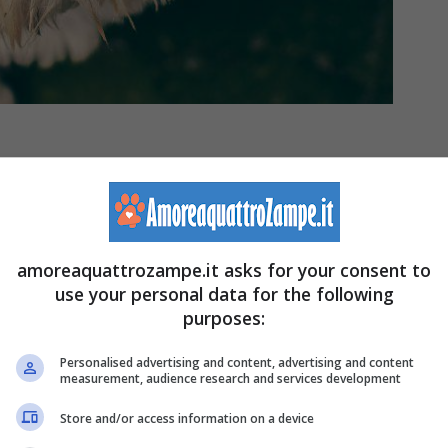
 anche la nostra) famiglia, presenta diversi sintomi a cu
nitorare bene la sua gravidanza
in modo da portarla a
a? Come si può gestire al meglio la situazione? A
amoreaquattrozampe.it asks for your consent to
use your personal data for the following
purposes:
va in calore una sola volta durante la stagione
Personalised advertising and content, advertising and content
measurement, audience research and services development
 i 7 e i 9 mesi
. Il tempo può variare a seconda della
nta
nella fase dell’estro
, fase in cui inizia a perdere il
Store and/or access information on a device