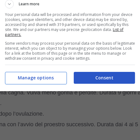
ciolata. Gli estri successivi si presenteranno più o
Learn more
Your personal data will be processed and information from your device
(cookies, unique identifiers, and other device data) may be stored by,
accessed by and shared with 319 partners, or used specifically by this
site. We and our partners may use precise geolocation data.
List of
a gravidanza, è fondamentale. Un ciclo irregolare
partners.
o in lei sintomi come irrequietezza, gonfiore nelle parti
Some vendors may process your personal data on the basis of legitimate
interest, which you can object to by managing your options below. Look
è quello che ci farà capire quando il cane potrà restar
for a link at the bottom of this page or in the site menu to manage or
withdraw consent in privacy and cookie settings.
Manage options
Consent
amento della vulva. Durata tra gli 8 e i 13 giorni.
lla cagna. Vulva meno gonfia e perdite. Durata 9 giorni 
.
 dopo l’ovulazione.
rmina con l’avvio del proestro successivo. Durata dai 4 ai 5