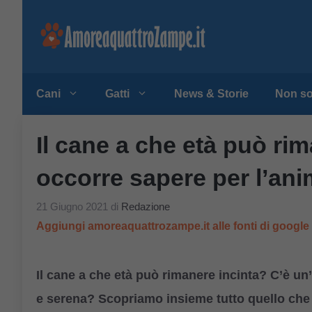
Vai
al
contenuto
Cani
Gatti
News & Storie
Non so
Il cane a che età può ri
occorre sapere per l’ani
21 Giugno 2021
di
Redazione
Aggiungi amoreaquattrozampe.it alle fonti di googl
Il cane a che età può rimanere incinta? C’è un’
e serena?
Scopriamo insieme tutto quello che 