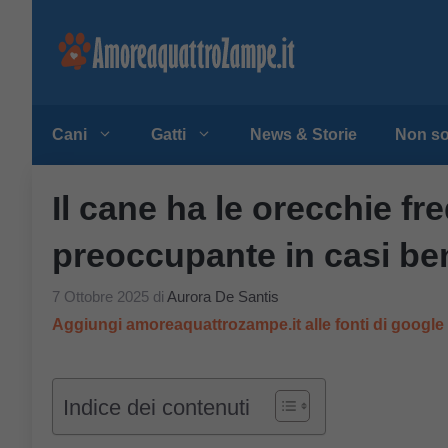
Vai
al
contenuto
Cani
Gatti
News & Storie
Non so
Il cane ha le orecchie fr
preoccupante in casi ben
7 Ottobre 2025
di
Aurora De Santis
Aggiungi amoreaquattrozampe.it alle fonti di googl
Indice dei contenuti