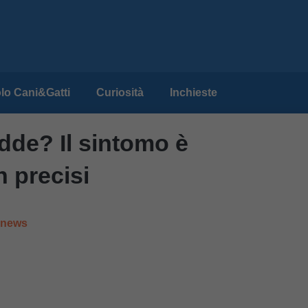
lo Cani&Gatti
Curiosità
Inchieste
edde? Il sintomo è
 precisi
e news