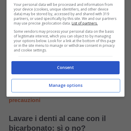
Your personal data will be processed and information from
Ci sono diversi gusti di dentifricio che
your device (cookies, unique identifiers, and other device
data) may be stored by, accessed by and shared with 319
rendono la pulitura dei denti più piacevole.
partners, or used specifically by this site. We and our partners
may use precise geolocation data.
List of partners.
Per cui prima di trovare quello giusto, forse
Some vendors may process your personal data on the basis
of legitimate interest, which you can object to by managing
ne dovrete cambiare un po’ per trovare
your options below. Look for a link at the bottom of this page
or in the site menu to manage or withdraw consent in privacy
quello più efficace per il vostro fedele
and cookie settings.
compagno a quattro zampe.
Consent
Potrebbe interessarti anche:
Come pulire
Manage options
le zampe al cane al rientro a casa e altre
precauzioni
Lavare i denti al cane con il
bicarbonato: sì o no?