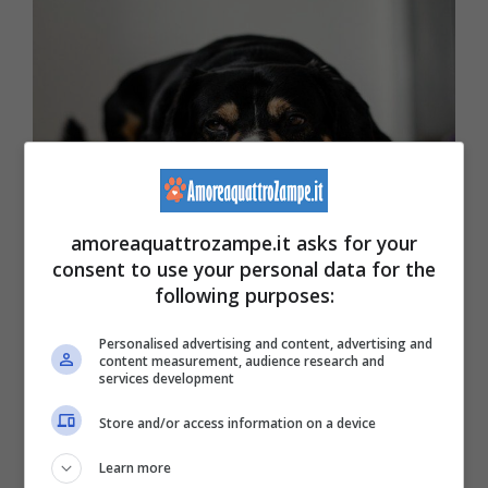
amoreaquattrozampe.it asks for your
(Pixabay)
consent to use your personal data for the
following purposes:
Naturalmente, è categoricamente vietato
Personalised advertising and content, advertising and
content measurement, audience research and
usare il quello per gli esseri umani che
services development
potrebbe contenere ingredienti tossici per gli
Store and/or access information on a device
animali.
Learn more