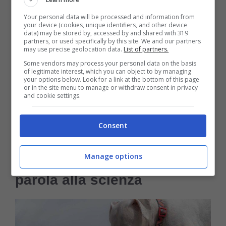
più comodo e caldo il giaciglio. Questi stessi
Your personal data will be processed and information from
comportamenti possono verificarsi anche in
your device (cookies, unique identifiers, and other device
data) may be stored by, accessed by and shared with 319
caso di gravidanza isterica nei cani, quando
partners, or used specifically by this site. We and our partners
may use precise geolocation data.
List of partners.
in realtà la femmina non è incinta ma si
Some vendors may process your personal data on the basis
of legitimate interest, which you can object to by managing
comporta come se lo fosse, compresi
your options below. Look for a link at the bottom of this page
or in the site menu to manage or withdraw consent in privacy
cambiamenti fisici evidenti come
and cookie settings.
rigonfiamento della ghiandola mammaria e
Consent
persino fuoriuscita di latte.
Manage options
Istinto materno nei cani: la
parola alla scienza