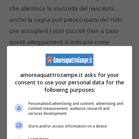
che allestisce la stanzetta del nascituro,
anche la cagna può preoccuparsi del ‘nido‘
che accoglierà i suoi cuccioli (non a caso
questi atteggiamenti si indicano come
‘
comportamenti di nidificazione
’). Potrebbe
non essere il posto che noi avevamo
amoreaquattrozampe.it asks for your
pensato per lei: poco male, se lo sceglierà da
consent to use your personal data for the
sola e lì si sentirà sicuramente più a suo
following purposes:
agio.
Personalised advertising and content, advertising and
content measurement, audience research and
services development
Per allestire il nido potrebbe andare alla
Store and/or access information on a device
ricerca di coperte o altri tessuti
per rendere
Learn more