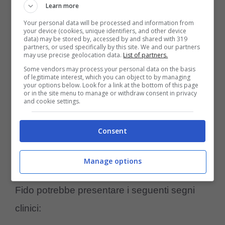
Learn more
Your personal data will be processed and information from
Sfortunatamente, i sintomi di questa
your device (cookies, unique identifiers, and other device
data) may be stored by, accessed by and shared with 319
partners, or used specifically by this site. We and our partners
patologia risultano poco precisi e ascrivibili a
may use precise geolocation data.
List of partners.
numerose patologie. Ciò rende la malattia
Some vendors may process your personal data on the basis
of legitimate interest, which you can object to by managing
molto difficile da essere individuata
your options below. Look for a link at the bottom of this page
or in the site menu to manage or withdraw consent in privacy
and cookie settings.
tempestivamente.
Consent
Tra le manifestazioni più frequenti, infatti,
rientrano semplicemente
stanchezza
ed
Manage options
eventuali svenimenti. Inoltre, in alcuni casi
Fido potrebbe presentare i seguenti segni
clinici: