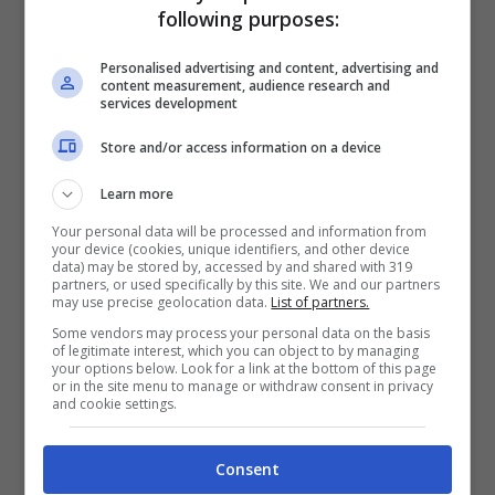
following purposes:
nostri amici pelosi è l’olfatto. Se il nostro cane
ci ringhia contro, potrebbe essere fortemente
Personalised advertising and content, advertising and
content measurement, audience research and
infastidito
da un
odore
che sente
services development
nell’ambiente che abita o che emettiamo noi
Store and/or access information on a device
personalmente. Magari abbiamo utilizzato
Learn more
una
dose
troppo
eccessiva
del nostro
Your personal data will be processed and information from
your device (cookies, unique identifiers, and other device
abituale profumo
e fido lo percepisce come
data) may be stored by, accessed by and shared with 319
partners, or used specifically by this site. We and our partners
troppo invasivo.
may use precise geolocation data.
List of partners.
Some vendors may process your personal data on the basis
of legitimate interest, which you can object to by managing
your options below. Look for a link at the bottom of this page
Il nostro maglione magari è stato conservato
or in the site menu to manage or withdraw consent in privacy
and cookie settings.
nella
naftalina
, materiale saturo di composti
chimici in grado di infastidire il sensibile
Consent
olfatto di fido. O ancora abbiamo appena