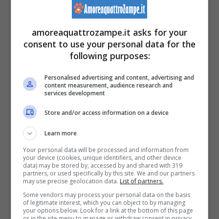
amoreaquattrozampe.it asks for your
consent to use your personal data for the
following purposes:
Personalised advertising and content, advertising and
content measurement, audience research and
services development
Store and/or access information on a device
Learn more
Your personal data will be processed and information from
(Foto Pixabay)
your device (cookies, unique identifiers, and other device
data) may be stored by, accessed by and shared with 319
partners, or used specifically by this site. We and our partners
may use precise geolocation data.
List of partners.
In primo luogo, occorre
rispettare il proprio
Some vendors may process your personal data on the basis
pelosetto
, assecondando non solo i nostri
of legitimate interest, which you can object to by managing
your options below. Look for a link at the bottom of this page
or in the site menu to manage or withdraw consent in privacy