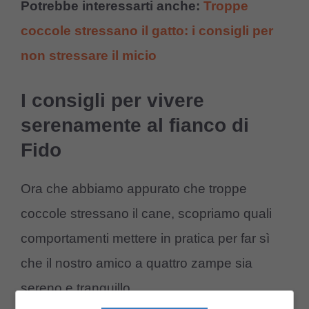
Potrebbe interessarti anche:
Troppe
coccole stressano il gatto: i consigli per
non stressare il micio
I consigli per vivere
serenamente al fianco di
Fido
Ora che abbiamo appurato che troppe
coccole stressano il cane, scopriamo quali
comportamenti mettere in pratica per far sì
che il nostro amico a quattro zampe sia
sereno e tranquillo.