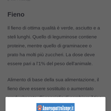
Fieno
Il fieno di ottima qualità è verde, asciutto e a
steli lunghi. Quello di leguminose contiene
proteine, mentre quello di graminacee o
prato ha molti più zuccheri. La dose deve
essere pari a l’1% del peso dell’animale.
Alimento di base della sua alimentazione, il
fieno deve essere sostituito o aumentato
gradualmente. Si consiglia di cambiare il tipo
di fieno di circa 25% del totale a giorni alterni,