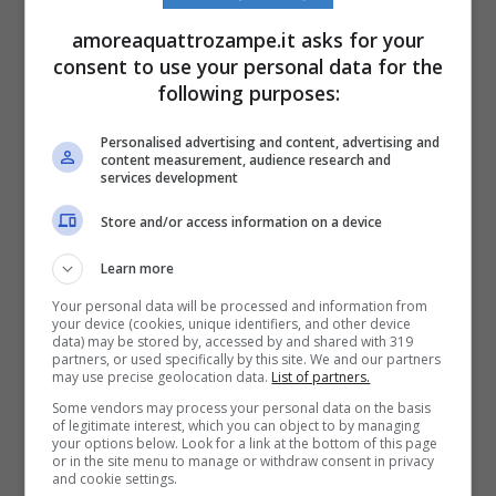
in modo che il corpo del cavallo assimili
amoreaquattrozampe.it asks for your
gradualmente il cambiamento fino alla totale
consent to use your personal data for the
following purposes:
sostituzione di un tipo di fieno con l’altro.
Personalised advertising and content, advertising and
content measurement, audience research and
Erba
services development
Store and/or access information on a device
Il consumo di questo alimento è strettamente
legato alle ore di pascolo del cavallo: in
Learn more
Your personal data will be processed and information from
primavera, quando l’erba è alta e più fresca
your device (cookies, unique identifiers, and other device
data) may be stored by, accessed by and shared with 319
(ma altrettanto dannosa per il suo stomaco),
partners, or used specifically by this site. We and our partners
may use precise geolocation data.
List of partners.
meglio lasciare l’equino pascolare dopo le
Some vendors may process your personal data on the basis
of legitimate interest, which you can object to by managing
dieci e per poche ore.
your options below. Look for a link at the bottom of this page
or in the site menu to manage or withdraw consent in privacy
and cookie settings.