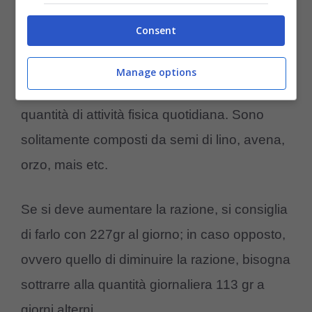
Cibo concentrato
Consent
I mangimi industriali sono specifici per le
esigenze di ogni cavallo: dovranno essere
Manage options
scelti in base all’età, allo stato fisico e alla
quantità di attività fisica quotidiana. Sono
solitamente composti da semi di lino, avena,
orzo, mais etc.
Se si deve aumentare la razione, si consiglia
di farlo con 227gr al giorno; in caso opposto,
ovvero quello di diminuire la razione, bisogna
sottrarre alla quantità giornaliera 113 gr a
giorni alterni.