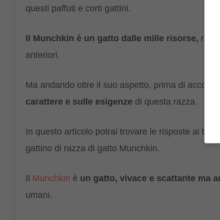
questi paffuti e corti gattini.
Il Munchkin è un gatto dalle mille risorse,
riesc
anteriori.
Ma andando oltre il suo aspetto, prima di accoglie
carattere e sulle esigenze
di questa razza.
In questo articolo potrai trovare le risposte ai tuo
gattino di razza di gatto Munchkin.
Il
Munchkin
è
un gatto, vivace e scattante ma a
umani.