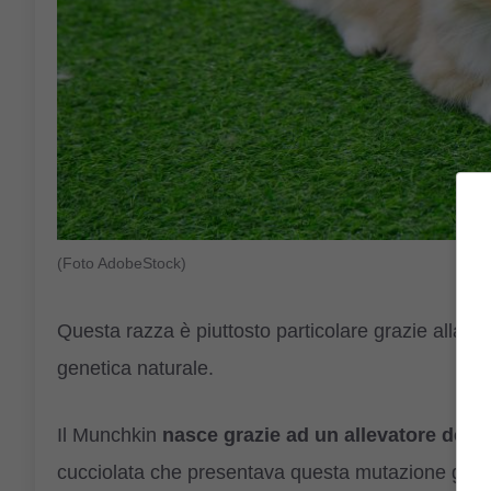
(Foto AdobeStock)
Questa razza è piuttosto particolare grazie alla p
genetica naturale.
Il Munchkin
nasce grazie ad un allevatore della
cucciolata che presentava questa mutazione geneti