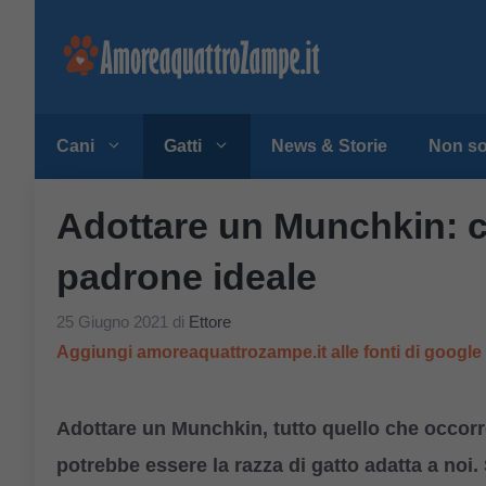
Vai
al
contenuto
Cani
Gatti
News & Storie
Non so
Adottare un Munchkin: car
padrone ideale
25 Giugno 2021
di
Ettore
Aggiungi amoreaquattrozampe.it alle fonti di googl
Adottare un Munchkin, tutto quello che occorre
potrebbe essere la razza di gatto adatta a noi