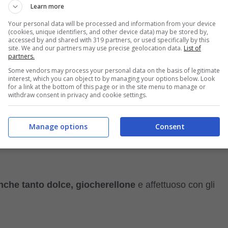
Learn more
Your personal data will be processed and information from your device
(cookies, unique identifiers, and other device data) may be stored by,
e a sedersi sulle zampe posteriori lasciando libere quell
accessed by and shared with 319 partners, or used specifically by this
site. We and our partners may use precise geolocation data.
List of
partners.
Some vendors may process your personal data on the basis of legitimate
interest, which you can object to by managing your options below. Look
for a link at the bottom of this page or in the site menu to manage or
rlo in casa, è opportuno cercare
di informarsi sul
withdraw consent in privacy and cookie settings.
Manage options
Consent
i dubbi e schiarirteli prima di procedere all’adozione di un
nche tanto dolce,
giocherellone
e affettuoso con gli