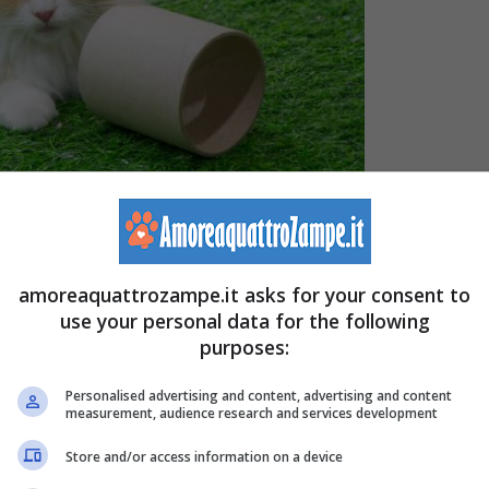
amoreaquattrozampe.it asks for your consent to
use your personal data for the following
resenza di zampe molto corte, risultato di una mutazione
purposes:
Personalised advertising and content, advertising and content
measurement, audience research and services development
 Louisiana
al quale fu regalato un gattino nato da una
Store and/or access information on a device
ca alle zampe. Diede inizio così all’allevamento di