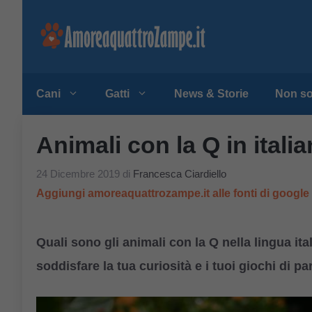
Vai
al
contenuto
Cani
Gatti
News & Storie
Non so
Animali con la Q in italia
24 Dicembre 2019
di
Francesca Ciardiello
Aggiungi amoreaquattrozampe.it alle fonti di googl
Quali sono gli animali con la Q nella lingua ital
soddisfare la tua curiosità e i tuoi giochi di pa