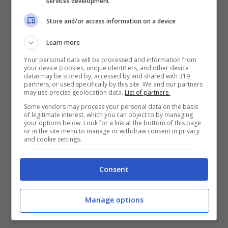
services development
Store and/or access information on a device
Corde
Learn more
Generalmente molto spesse e con alle due
Your personal data will be processed and information from
your device (cookies, unique identifiers, and other device
estremità dei nodi, sono tra i giochi preferiti
data) may be stored by, accessed by and shared with 319
partners, or used specifically by this site. We and our partners
dal cane: ama mordicchiarle facendole
may use precise geolocation data.
List of partners.
Some vendors may process your personal data on the basis
diventare sudice e logore davvero in poco
of legitimate interest, which you can object to by managing
your options below. Look for a link at the bottom of this page
tempo (assumono un aspetto a dir poco
or in the site menu to manage or withdraw consent in privacy
and cookie settings.
piacevole).
Consent
Anche per loro un bel lavaggio approfondito
è quel che ci vuole: per prima cosa
Manage options
immergetele in acqua calda e rimuovete