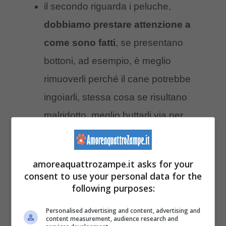
il secondo riguarda i peluche,
dobbiamo prestare attenzione a
come sono fatti
, se presentano
bottoni, ad esempio, è meglio
rimuoverli perché il cane potrebbe
ingoiarli, stessa cosa se risultano
malridotto, meglio buttarli via per
evitare che Fido ne stacchi un pezzo
con un morso e lo ingoi.
amoreaquattrozampe.it asks for your
consent to use your personal data for the
Potrebbe interessarti anche:
Giochi per
following purposes:
cani: quelli adatti e quelli assolutamente da
Personalised advertising and content, advertising and
content measurement, audience research and
evitare