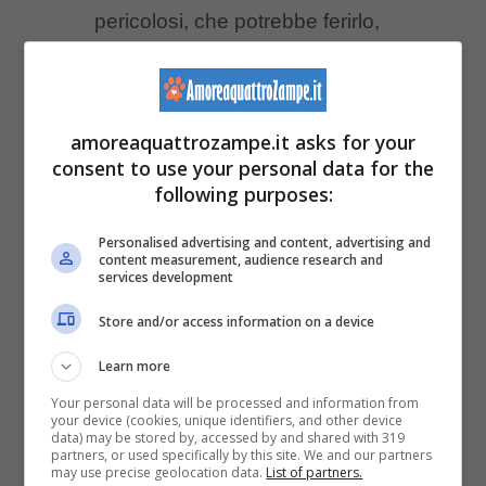
pericolosi, che potrebbe ferirlo,
traspirante,
no maschere che gli impediscano una
buona visibilità,
amoreaquattrozampe.it asks for your
consent to use your personal data for the
di tessuto di origine naturale,
following purposes:
privo di coloranti (che potrebbero
Personalised advertising and content, advertising and
causare reazioni allergiche).
content measurement, audience research and
services development
Store and/or access information on a device
Al di là della scelta del costume più adatto, è
fondamentale che il nostro Fido si senta a
Learn more
suo agio ad indossarlo: dovrà essere
Your personal data will be processed and information from
your device (cookies, unique identifiers, and other device
data) may be stored by, accessed by and shared with 319
un’occasione per festeggiare insieme, non
partners, or used specifically by this site. We and our partners
may use precise geolocation data.
List of partners.
dare vita a manifestazioni di stress canino