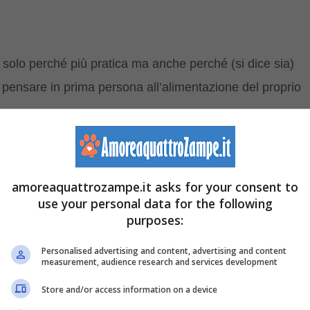
n solo perché più pratica ma anche perché (si dice sia)
ono pensare in prima persona all’alimentazione del proprio
limenti crudi
, in primis la carne, il rischio che batteri e
tto è alto.
amoreaquattrozampe.it asks for your consent to
use your personal data for the following
purposes:
i macellerie specializzate per animali domestici
Personalised advertising and content, advertising and content
e con la BARF
measurement, audience research and services development
Store and/or access information on a device
e una di tipo industriale? A quanto pare sì, e anche nel