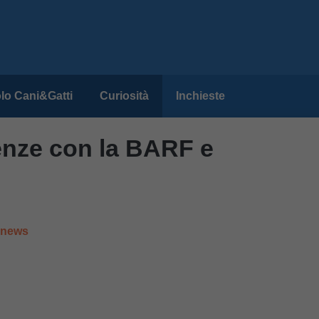
lo Cani&Gatti
Curiosità
Inchieste
enze con la BARF e
e news