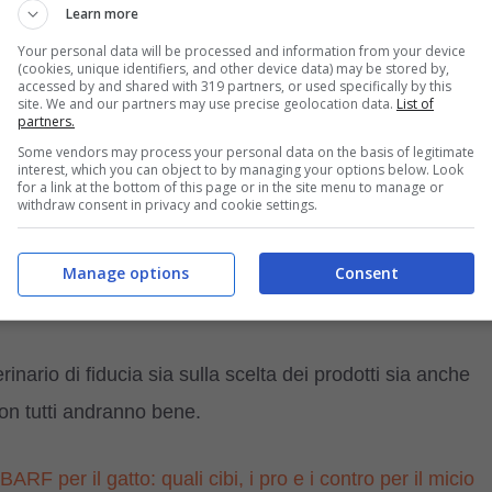
Learn more
’ quindi non del tutto BARF.
Your personal data will be processed and information from your device
(cookies, unique identifiers, and other device data) may be stored by,
accessed by and shared with 319 partners, or used specifically by this
site. We and our partners may use precise geolocation data.
List of
partners.
Some vendors may process your personal data on the basis of legitimate
interest, which you can object to by managing your options below. Look
for a link at the bottom of this page or in the site menu to manage or
withdraw consent in privacy and cookie settings.
Manage options
Consent
nario di fiducia sia sulla scelta dei prodotti sia anche
non tutti andranno bene.
ARF per il gatto: quali cibi, i pro e i contro per il micio