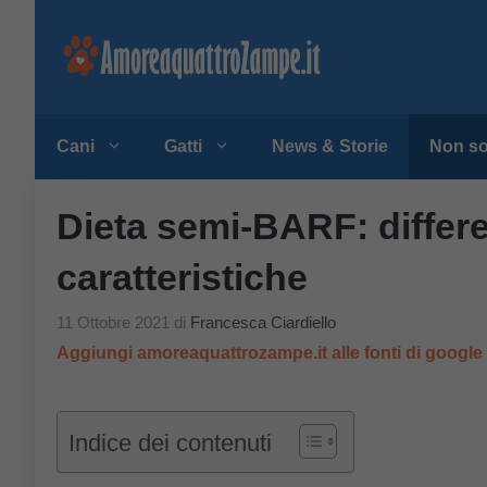
Vai
al
contenuto
Cani
Gatti
News & Storie
Non so
Dieta semi-BARF: differ
caratteristiche
11 Ottobre 2021
di
Francesca Ciardiello
Aggiungi amoreaquattrozampe.it alle fonti di googl
Indice dei contenuti