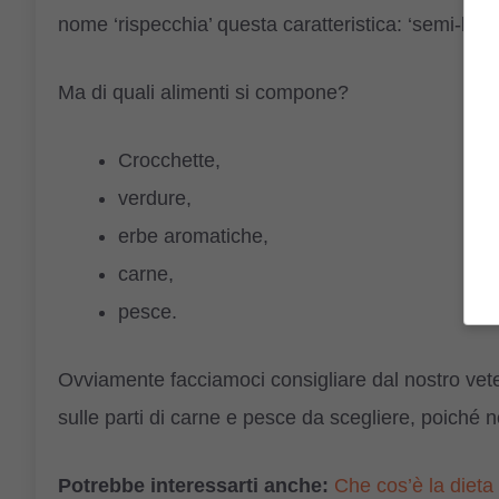
nome ‘rispecchia’ questa caratteristica: ‘semi-barf
Ma di quali alimenti si compone?
Crocchette,
verdure,
erbe aromatiche,
carne,
pesce.
Ovviamente facciamoci consigliare dal nostro veteri
sulle parti di carne e pesce da scegliere, poiché 
Potrebbe interessarti anche:
Che cos’è la dieta B