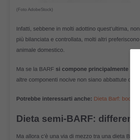
(Foto AdobeStock)
Infatti, sebbene in molti adottino quest’ultima, no
più bilanciata e controllata, molti altri preferisc
animale domestico.
Ma se la BARF
si compone principalmente di a
altre componenti nocive non siano abbattute del tu
Potrebbe interessarti anche:
Dieta Barf: boom d
Dieta semi-BARF: differenz
Ma allora c’è una via di mezzo tra una dieta BARF 