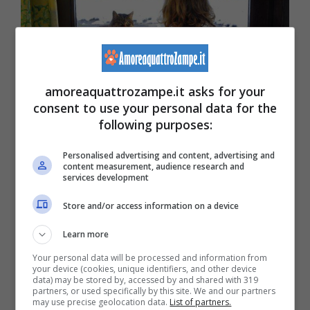
amoreaquattrozampe.it asks for your
consent to use your personal data for the
following purposes:
Personalised advertising and content, advertising and
Gatto fuori alla porta.(Foto AdobeStock)
content measurement, audience research and
services development
A prescindere da tutto quello che può
Store and/or access information on a device
significare il gatto, tutto il mistero che si
Learn more
avvolge intorno a questo felino e ci sta tutto,
Your personal data will be processed and information from
your device (cookies, unique identifiers, and other device
data) may be stored by, accessed by and shared with 319
ma
spesso quando un gatto vuole entrare
partners, or used specifically by this site. We and our partners
may use precise geolocation data.
List of partners.
in casa vuol dire semplicemente che ha