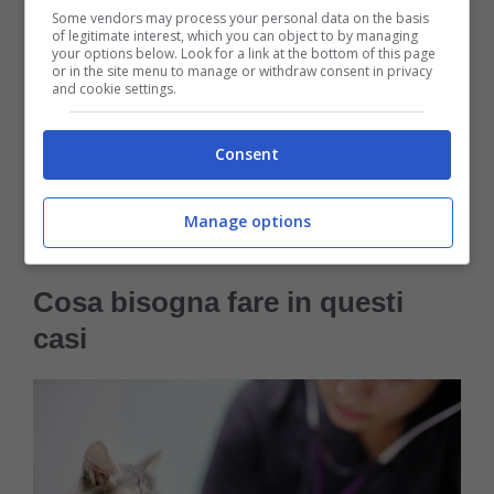
Some vendors may process your personal data on the basis
bisogno di un rifugio,
un posto caldo dove
of legitimate interest, which you can object to by managing
your options below. Look for a link at the bottom of this page
or in the site menu to manage or withdraw consent in privacy
possa sentirsi al sicuro. E in fondo
se il gatto
and cookie settings.
ha scelto te e la tua casa e perché tu hai
bisogno di un aiuto e lui lo sa.
Se nel caso
Consent
tu non possa tenerlo con te, non lasciarlo
Manage options
solo ma trova una casa che possa ospitarlo.
Cosa bisogna fare in questi
casi