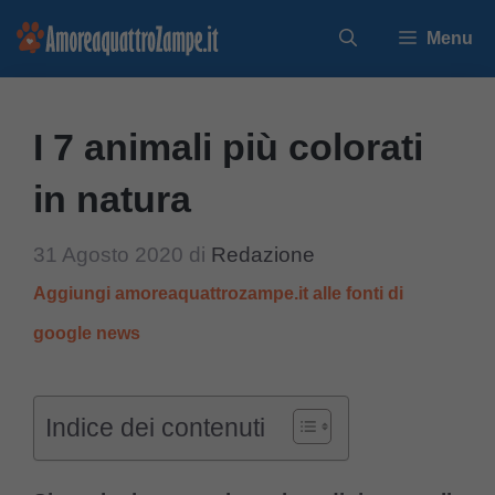
Vai
Menu
al
contenuto
I 7 animali più colorati
in natura
31 Agosto 2020
di
Redazione
Aggiungi amoreaquattrozampe.it alle fonti di
google news
Indice dei contenuti