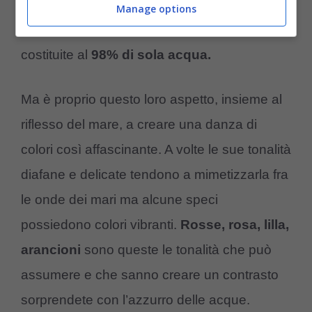
correnti. Il loro aspetto
gelatinoso
e
Manage options
trasparente
è dovuto al fatto che sono
costituite al
98% di sola acqua.
Ma è proprio questo loro aspetto, insieme al
riflesso del mare, a creare una danza di
colori così affascinante. A volte le sue tonalità
diafane e delicate tendono a mimetizzarla fra
le onde dei mari ma alcune speci
possiedono colori vibranti.
Rosse, rosa, lilla,
arancioni
sono queste le tonalità che può
assumere e che sanno creare un contrasto
sorprendete con l’azzurro delle acque.