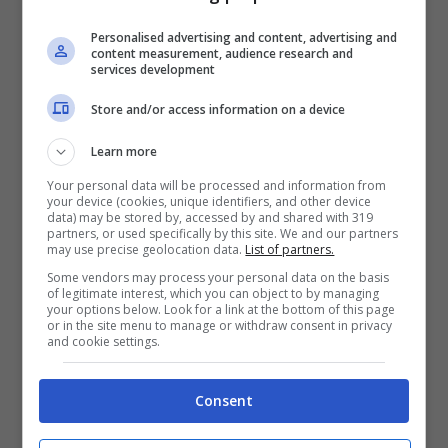
Personalised advertising and content, advertising and
content measurement, audience research and
Le meduse possono avere colorazioni molto decise (Foto
services development
Unsplash)
Store and/or access information on a device
Learn more
Questi bizzarri animali acquatici sono
Your personal data will be processed and information from
antichissimi
e popolavano i nostri mari già
your device (cookies, unique identifiers, and other device
data) may be stored by, accessed by and shared with 319
partners, or used specifically by this site. We and our partners
700 milioni di anni fa. Tante solo le
speci
may use precise geolocation data.
List of partners.
preistoriche che abitavano la terra ben prima
Some vendors may process your personal data on the basis
of legitimate interest, which you can object to by managing
di noi
. Le meduse però hanno la particolarità
your options below. Look for a link at the bottom of this page
or in the site menu to manage or withdraw consent in privacy
and cookie settings.
di essere organismi galleggianti di tipo
planctonico. Il loro moto non è volontario ne
Consent
autonomo, si lasciano infatti trasportare dalle