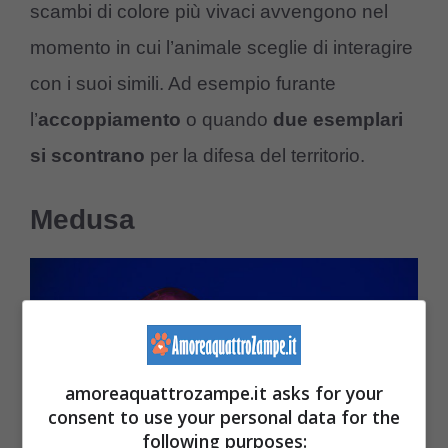
scambi di colore più vivaci avvengono nel
momento in cui l’animale sceglie di interagire
con i suoi simili. Ad esempio furante
l’
accoppiamento
o quando
due esemplari
si scontrano
per la difesa del territorio.
Medusa
amoreaquattrozampe.it asks for your
consent to use your personal data for the
following purposes: