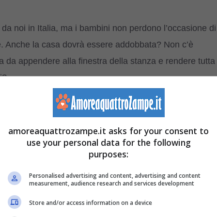
da noi in Italia, ma i bambini non perdono l’occasione di
eghe. Anche la casa dovrà essere addobbata? Non c’è
rta da appendere alla finestra della stanza e rendere tutta
i?
 nera, forse per la sua abitudine di volare nelle grotte
 e ‘aiutanti’ delle streghe. Il pipistrello associa in sé
amoreaquattrozampe.it asks for your consent to
sso utilizzato nelle pozioni magiche.
use your personal data for the following
purposes:
ini: tutto l’occorrente e il
Personalised advertising and content, advertising and content
measurement, audience research and services development
Store and/or access information on a device