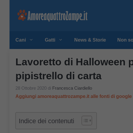
Vai
al
contenuto
Cani
Gatti
News & Storie
Non so
Lavoretto di Halloween 
pipistrello di carta
28 Ottobre 2020
di
Francesca Ciardiello
Aggiungi amoreaquattrozampe.it alle fonti di googl
Indice dei contenuti