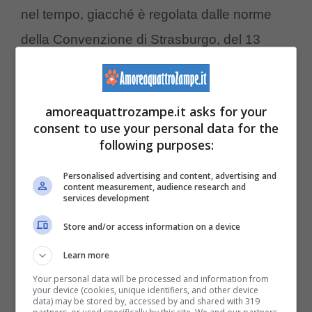
nel tempo, giacché è regolata dalle norme
della Convenzione di Strasburgo, del 13
novembre 1987.
amoreaquattrozampe.it asks for your
consent to use your personal data for the
following purposes:
Personalised advertising and content, advertising and
content measurement, audience research and
services development
Store and/or access information on a device
Learn more
Your personal data will be processed and information from
your device (cookies, unique identifiers, and other device
(Foto Adobe Stock)
data) may be stored by, accessed by and shared with 319