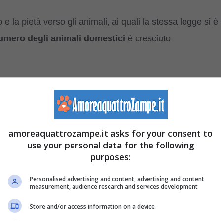
e la pietà verso gli animali, ai quali la stessa legge si è
umero degli animali domestici
è cresciuto
lle case degli italiani? Dare una risposta precisa è
uibili: innanzitutto la grande
varietà
dei possibili animali
amoreaquattrozampe.it asks for your consent to
use your personal data for the following
pagno umano ai classici cane e gatto, ancora oggi gli
purposes:
Personalised advertising and content, advertising and content
measurement, audience research and services development
possono essere annoverati nell’alveo degli animali di
Store and/or access information on a device
niglio,
porcellino d’India
; e l’elenco è lungi dall’essere