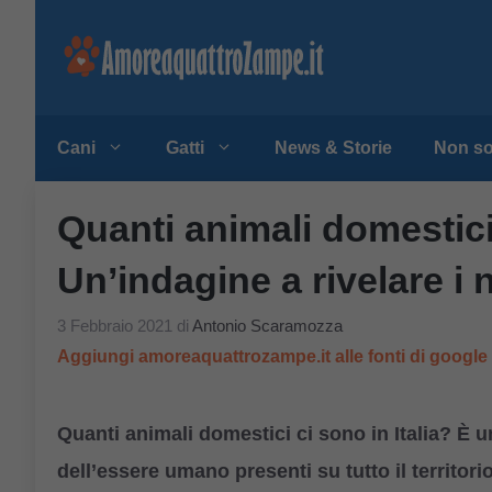
Vai
al
contenuto
Cani
Gatti
News & Storie
Non so
Quanti animali domestici 
Un’indagine a rivelare i
3 Febbraio 2021
di
Antonio Scaramozza
Aggiungi amoreaquattrozampe.it alle fonti di googl
Quanti animali domestici ci sono in Italia? È 
dell’essere umano presenti su tutto il territori