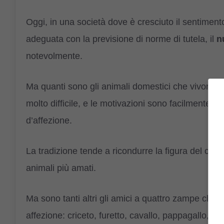
Oggi, in una società dove è cresciuto il sentimento 
adeguata con la previsione di norme di tutela, il
n
notevolmente.
Ma quanti sono gli animali domestici che vivono ne
molto difficile, e le motivazioni sono facilmente int
d’affezione.
La tradizione tende a ricondurre la figura del com
animali più amati.
Ma sono tanti altri gli amici a quattro zampe che 
affezione: criceto, furetto, cavallo, pappagallo, co