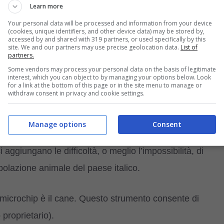
Learn more
Your personal data will be processed and information from your device
(cookies, unique identifiers, and other device data) may be stored by,
animale da compagnia, o per meglio dire d’affezione, è
accessed by and shared with 319 partners, or used specifically by this
site. We and our partners may use precise geolocation data.
List of
partners.
partenenza.
Some vendors may process your personal data on the basis of legitimate
interest, which you can object to by managing your options below. Look
for a link at the bottom of this page or in the site menu to manage or
affetto
esistente tra l’animale e l’essere umano; e, com
withdraw consent in privacy and cookie settings.
 instaurare un rapporto d’affetto vanno ben oltre quelle
pagni di vita.
Manage options
Consent
i aggiungano le difficoltà, o meglio l’impossibilità, di
olazione animale del paese italico.
di microchip è il cane. Questo strumento consente di
 proprietario).