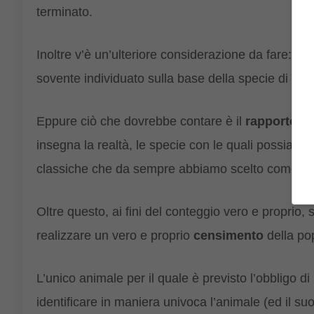
terminato.
Inoltre v’è un’ulteriore considerazione da fare: l’
sovente individuato sulla base della specie di ap
Eppure ciò che dovrebbe contare è il
rapporto di 
insegna la realtà, le specie con le quali possiamo
classiche che da sempre abbiamo scelto come com
Oltre questo, ai fini del conteggio vero e proprio, s
realizzare un vero e proprio
censimento
della pop
L’unico animale per il quale è previsto l’obbligo 
identificare in maniera univoca l’animale (ed il suo