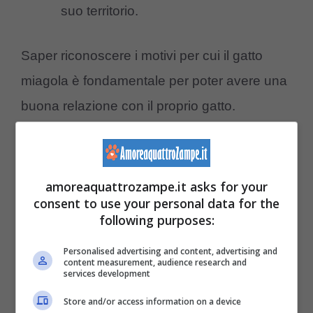
suo territorio.
Saper riconoscere i motivi per cui il gatto
miagola è fondamentale per poter avere una
buona relazione con il proprio gatto.
È bene tener presente che il
gatto miagola
nella maggior parte dei casi quando
amoreaquattrozampe.it asks for your
interagisce con l’uomo e non con i suoi simili,
consent to use your personal data for the
following purposes:
con i quali utilizza principalmente utilizza il
linguaggio del corpo.
Personalised advertising and content, advertising and
content measurement, audience research and
services development
Store and/or access information on a device
Se vuoi saperne di più, leggi il