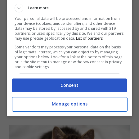
Learn more
nostro approfondimento sul
Your personal data will be processed and information from
tema >>>
Tradurre il miagolio si
your device (cookies, unique identifiers, and other device
data) may be stored by, accessed by and shared with 319
può: arriva il dispositivo per
partners, or used specifically by this site. We and our partners
may use precise geolocation data.
List of partners.
capire il gatto
Some vendors may process your personal data on the basis
of legitimate interest, which you can object to by managing
your options below. Look for a link at the bottom of this page
or in the site menu to manage or withdraw consent in privacy
and cookie settings.
Tipi di miagolii
Consent
Per interpretare i miagolii del gatto
è
importante prestare attenzione al tono, al
Manage options
volume e al contesto del miagolio.