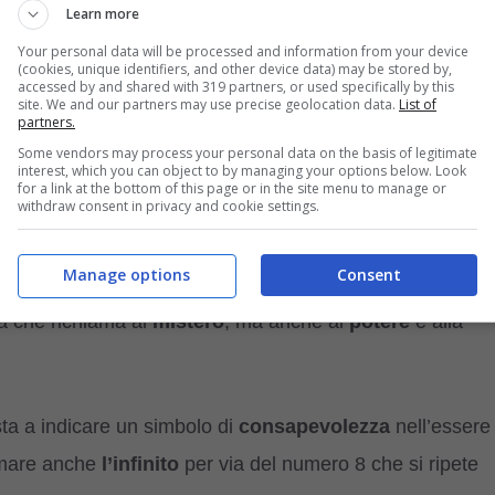
Learn more
 della ragnatela
Your personal data will be processed and information from your device
(cookies, unique identifiers, and other device data) may be stored by,
accessed by and shared with 319 partners, or used specifically by this
olto amato, soprattutto dalle donne, è innegabile che
site. We and our partners may use precise geolocation data.
List of
partners.
 proprio mondo di
significati simbolici
nascosti, la
Some vendors may process your personal data on the basis of legitimate
interest, which you can object to by managing your options below. Look
for a link at the bottom of this page or in the site menu to manage or
withdraw consent in privacy and cookie settings.
 di facile risposta, infatti questo esserino, spesso
Manage options
Consent
ele rivestono un significato molto spesso ambivalente
tra
a che richiama al
mistero
, ma anche al
potere
e alla
ta a indicare un simbolo di
consapevolezza
nell’essere
iamare anche
l’infinito
per via del numero 8 che si ripete