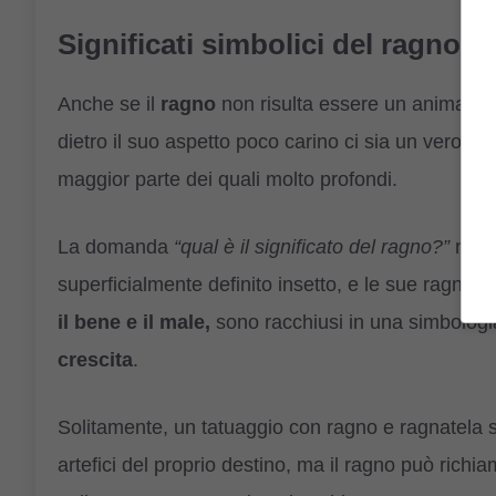
Significati simbolici del ragno e
Anche se il
ragno
non risulta essere un animale m
dietro il suo aspetto poco carino ci sia un vero e
maggior parte dei quali molto profondi.
La domanda
“qual è il significato del ragno?”
non è
superficialmente definito insetto, e le sue ragnat
il bene e il male,
sono racchiusi in una simbologi
crescita
.
Solitamente, un tatuaggio con ragno e ragnatela s
artefici del proprio destino, ma il ragno può rich