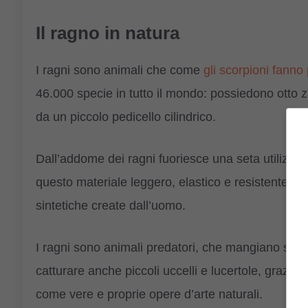
Il ragno in natura
I ragni sono animali che come
gli scorpioni fanno
46.000 specie in tutto il mondo: possiedono otto z
da un piccolo pedicello cilindrico.
Dall’addome dei ragni fuoriesce una seta utilizzat
questo materiale leggero, elastico e resistente n
sintetiche create dall’uomo.
I ragni sono animali predatori, che mangiano solita
catturare anche piccoli uccelli e lucertole, grazie 
come vere e proprie opere d’arte naturali.