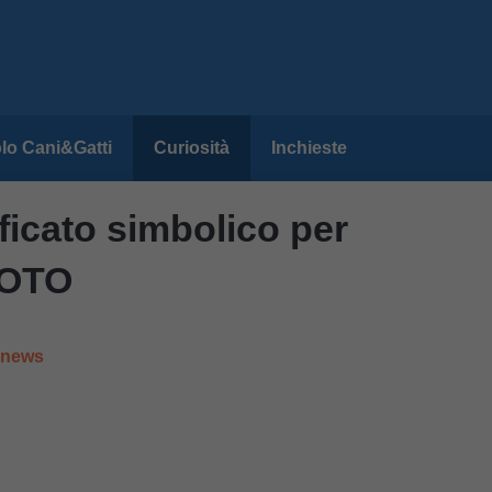
lo Cani&Gatti
Curiosità
Inchieste
ficato simbolico per
FOTO
e news