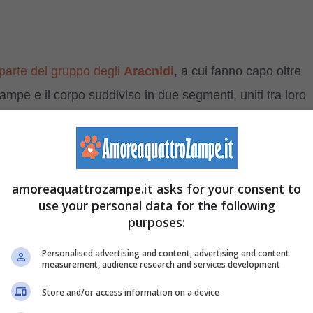
 parte del gruppo degli
Aracnidi
, a cui fanno capo oltre
ampe e il corpo suddiviso in due segmenti, uniti tra loro
a per avvolgere le prede e per costruire le
ragnatele
:
on teme alcun confronto con le più moderne fibre
amoreaquattrozampe.it asks for your consent to
use your personal data for the following
purposes:
mente altri insetti: le specie più grandi riescono a
Personalised advertising and content, advertising and content
measurement, audience research and services development
alla resistenza delle loro meravigliose ragnatele tessute
Store and/or access information on a device