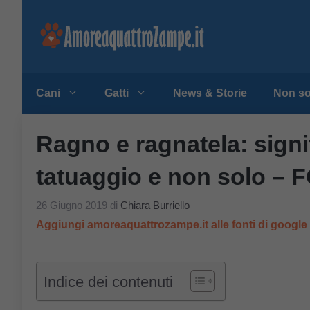
Vai
al
contenuto
Cani
Gatti
News & Storie
Non so
Ragno e ragnatela: signi
tatuaggio e non solo – 
26 Giugno 2019
di
Chiara Burriello
Aggiungi amoreaquattrozampe.it alle fonti di googl
Indice dei contenuti