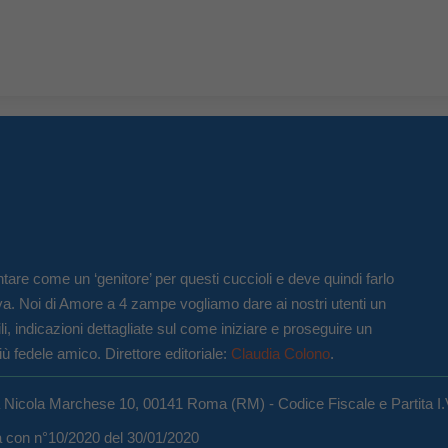
tare come un ‘genitore’ per questi cuccioli e deve quindi farlo
va. Noi di Amore a 4 zampe vogliamo dare ai nostri utenti un
li, indicazioni dettagliate sul come iniziare e proseguire un
iù fedele amico. Direttore editoriale:
Claudia Colono
.
a Nicola Marchese 10, 00141 Roma (RM) - Codice Fiscale e Partita I
ma con n°10/2020 del 30/01/2020