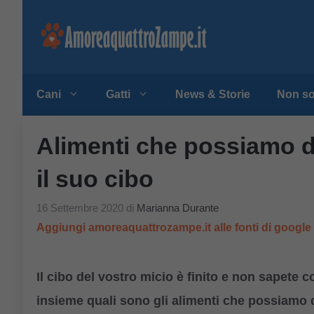
Vai
al
contenuto
Cani
Gatti
News & Storie
Non so
Alimenti che possiamo d
il suo cibo
16 Settembre 2020
di
Marianna Durante
Aggiungi amoreaquattrozampe.it alle fonti di googl
Il cibo del vostro micio è finito e non sapete
insieme quali sono gli alimenti che possiamo d