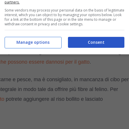
partners.
Some vendors may process your personal data on the basis of legitimate
interest, which you can object to by managing your options below. Look
for a link at the bottom of this page or in the site menu to manage or
withdraw consent in privacy and cookie settings.
)
Manage options
Consent
 il suo cibo? Non preoccupatevi non resterà senza
lcosa per farlo mangiare, dovete assicurarvi a non dargli
che possono essere dannosi per il gatto
.
o carne e pesce, ma è consigliato, in mancanza di cibo per
tegrale in modo tale da offrire più fibre al felino. Per
to
potrete aggiungere al riso bollito e lasciato