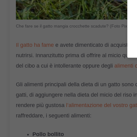
Che fare se il gatto mangia crocchette scadute? (Foto Pixabay
Il gatto ha fame
e avete dimenticato di acquistare
nutrirsi. Innanzitutto prima di offrire al micio qua
del cibo a cui è intollerante oppure degli
alimenti 
Gli alimenti principali della dieta di un gatto son
gatti, di aggiungere nella dieta del micio del riso in
rendere più gustosa
l’alimentazione del vostro gat
raffreddare, i seguenti alimenti:
Pollo bollito