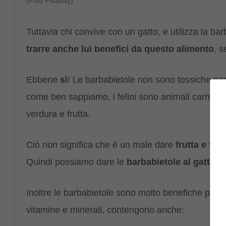
(Foto Pixabay)
Tuttavia chi convive con un gatto, e utilizza la bar
trarre anche lui benefici da questo alimento
, s
Ebbene
sì
! Le barbabietole non sono tossiche pe
come ben sappiamo, i felini sono animali carnivori
verdura e frutta.
Ciò non significa che è un male dare
frutta e verd
Quindi possiamo dare le
barbabietole al gatto 
Inoltre le barbabietole sono molto benefiche per la 
vitamine e minerali, contengono anche: