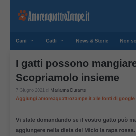
Vai
al
contenuto
Cani
Gatti
News & Storie
Non so
I gatti possono mangiare
Scopriamolo insieme
7 Giugno 2021
di
Marianna Durante
Aggiungi amoreaquattrozampe.it alle fonti di googl
Vi state domandando se il vostro gatto può m
aggiungere nella dieta del Micio la rapa rossa.