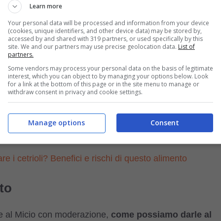
Learn more
 quale da il colore rosso alla rapa. E’ molto utile per
Your personal data will be processed and information from your device
 sistema cardiovascolare del gatto e per
rafforzare il
(cookies, unique identifiers, and other device data) may be stored by,
accessed by and shared with 319 partners, or used specifically by this
site. We and our partners may use precise geolocation data.
List of
partners.
e sono utili per la digestione del gatto. Inoltre le fibre
Some vendors may process your personal data on the basis of legitimate
interest, which you can object to by managing your options below. Look
nire la formazione di
boli di pelo nel gatto
.
for a link at the bottom of this page or in the site menu to manage or
withdraw consent in privacy and cookie settings.
ammatori. Tuttavia prima di dare qualsiasi alimento
Manage options
Consent
ato contattare il proprio
veterinario
.
re i cetrioli? Benefici e rischi di questo alimento
to
e al Micio con moderazione,
come possiamo darle al