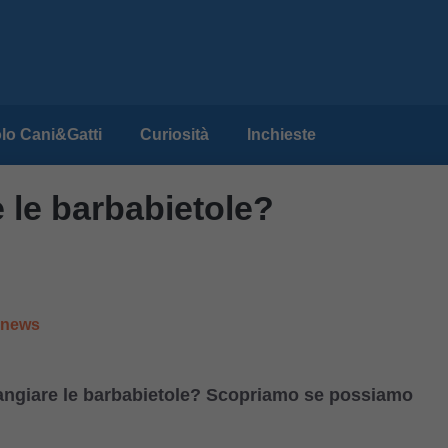
lo Cani&Gatti
Curiosità
Inchieste
 le barbabietole?
e news
angiare le barbabietole? Scopriamo se possiamo