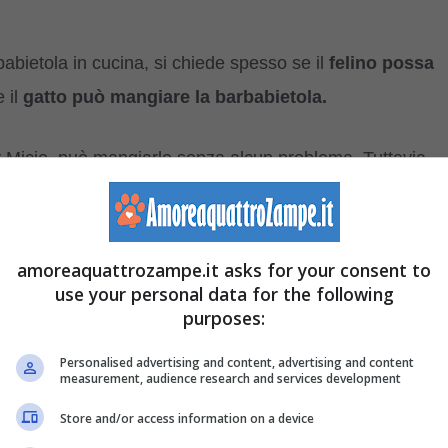
babietola in cucina, si chiede spesso se il
felino possa
e il
gatto può mangiare la barbabietola.
r Micio, può mangiarle senza alcun problema. Tuttavia
 e hanno bisogno soprattutto di proteine animali e non d
amoreaquattrozampe.it asks for your consent to
ura al felino,
ma bisogna fare attenzione alle quantità.
use your personal data for the following
purposes:
con moderazione
.
Personalised advertising and content, advertising and content
measurement, audience research and services development
salute del Micio. Infatti oltre a essere ricche di a
Store and/or access information on a device