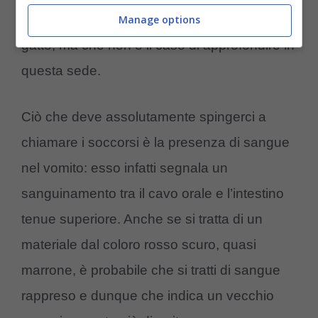
patologia che irrita le pareti dello stomaco del
Manage options
gatto, ma che non è il caso di approfondire in
questa sede.
Ciò che deve assolutamente spingerci a
chiamare i soccorsi è la presenza di sangue
nel vomito: esso infatti segnala un
sanguinamento tra il cavo orale e l’intestino
tenue superiore. Anche se si tratta di un
materiale dal coloro rosso scuro, quasi
marrone, è probabile che si tratti di sangue
rappreso e dunque che indica un vecchio