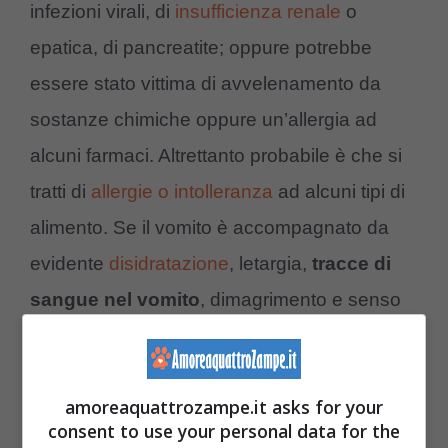
infezioni virali, di
insufficienza renale
o
epatica, di pancreatite; oppure potrebbe
essere stato vittima di avvelenamento da
sostanze chimiche oppure un’allergia ad
alcuni farmaci. Altrettanto probabile è che si
tratti di
allergie o intolleranza
ad alcuni tipi di
alimento. Se il vomito è accompagnato da
evidente
disidratazione
, letargia,
tracce di
sangue nel vomito
, dimagrimento e senso
di spossatezza generale è bene chiamare in
causa l’esperto.
amoreaquattrozampe.it asks for your
consent to use your personal data for the
Vomito del gatto: i