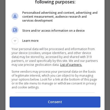
following purposes:
campanelli d’allarme
Personalised advertising and content, advertising and
content measurement, audience research and
Uno dei primi segnali da non sottovalutare è
services development
la frequenza
con la quale si presentano
Store and/or access information on a device
questi episodi. Se non si tratta di un caso
Learn more
isolato ma capita piuttosto spesso è il caso di
Your personal data will be processed and information from
your device (cookies, unique identifiers, and other device
contattare un veterinario
. Altro particolare
data) may be stored by, accessed by and shared with 319
partners, or used specifically by this site. We and our partners
da non sottovalutare è l’analisi del materiale
may use precise geolocation data.
List of partners.
Some vendors may process your personal data on the basis
espulso: in base alla sua consistenza e a
of legitimate interest, which you can object to by managing
your options below. Look for a link at the bottom of this page
residui che restano ancora nell’ammasso
or in the site menu to manage or withdraw consent in privacy
and cookie settings.
espulso si potrà capire se si è trattato di cibo
avariato, di erba, di peli. In alcuni casi
Consent
potrebbe trattarsi di
enterite infettiva
, una