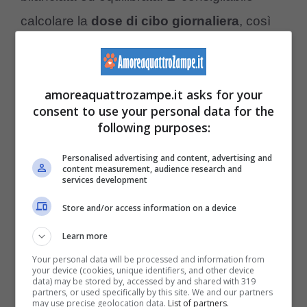
calcolare la
dose di cibo giornaliera
, così
come indicato dal veterinario oppure come è
segnato sulla confezione della pappa. Meglio
amoreaquattrozampe.it asks for your
scansionare i pasti in due-tre volte durante il
consent to use your personal data for the
giorno, per favorire la digestione.
following purposes:
Personalised advertising and content, advertising and
Trattandosi di un erbivoro, non potrà mai
content measurement, audience research and
services development
mangiare alimenti di origine animale. La sua
Store and/or access information on a device
alimentazione ideale comprende:
fieno, erba
Learn more
e semi vegetali
. A questi alimenti principali si
Your personal data will be processed and information from
accompagnano pappe ricche vitamine e
your device (cookies, unique identifiers, and other device
data) may be stored by, accessed by and shared with 319
zinco, che fungono da antiossidanti contro le
partners, or used specifically by this site. We and our partners
may use precise geolocation data.
List of partners.