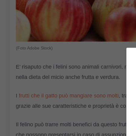
(Foto Adobe Stock)
E’ risaputo che i felini sono animali carnivori, m
nella dieta del micio anche frutta e verdura.
I
frutti che il gatto può mangiare sono molti
, tra c
grazie alle sue caratteristiche e proprietà è consigli
Il felino può trarre molti benefici da questo frutto
che possono presentarsi in caso di assunzione sba