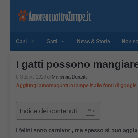
Vai
al
contenuto
Cani
Gatti
News & Storie
Non so
I gatti possono mangiare
8 Ottobre 2020
di
Marianna Durante
Aggiungi amoreaquattrozampe.it alle fonti di googl
Indice dei contenuti
I felini sono carnivori, ma spesso si può aggiunge