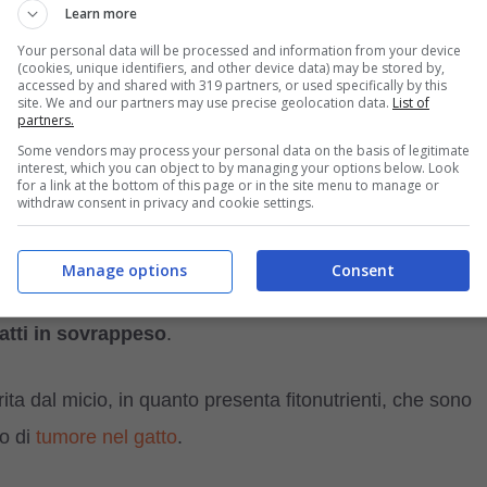
Learn more
Your personal data will be processed and information from your device
(cookies, unique identifiers, and other device data) may be stored by,
accessed by and shared with 319 partners, or used specifically by this
site. We and our partners may use precise geolocation data.
List of
e proprietà nutritive ed il gatto può trarre molti
partners.
Some vendors may process your personal data on the basis of legitimate
 mele essendo ricche di acqua
possono idratare il
interest, which you can object to by managing your options below. Look
for a link at the bottom of this page or in the site menu to manage or
ni e favorendogli la diuresi.
withdraw consent in privacy and cookie settings.
 questo frutto, sono un ottimo aiuto per mantenere sani i
Manage options
Consent
bre e al poco zucchero che contiene viene consigliata per 
atti in sovrappeso
.
ta dal micio, in quanto presenta fitonutrienti, che sono
io di
tumore nel gatto
.