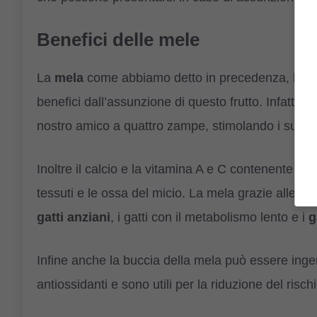
Benefici delle mele
La
mela
come abbiamo detto in precedenza, ha molt
benefici dall’assunzione di questo frutto. Infatti
le
nostro amico a quattro zampe, stimolando i suoi re
Inoltre il calcio e la vitamina A e C contenente in
tessuti e le ossa del micio. La mela grazie alle fi
gatti anziani
, i gatti con il metabolismo lento e i
g
Infine anche la buccia della mela può essere ingeri
antiossidanti e sono utili per la riduzione del risch