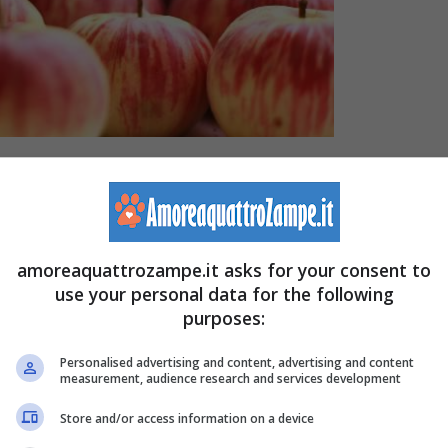
a, con una consulenza veterinaria, è possibile aggiungere
amoreaquattrozampe.it asks for your consent to
use your personal data for the following
ui anche la
mela
. Infatti quest’ultima è molto nutriente e
purposes:
ata per quasi tutti i tipi di animali.
Personalised advertising and content, advertising and content
measurement, audience research and services development
, ma bisogna fare attenzione anche agli eventuali rischi
Store and/or access information on a device
gliata della mela da parte del micio.