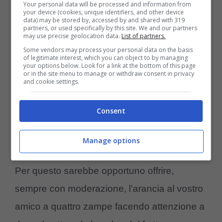
Your personal data will be processed and information from
your device (cookies, unique identifiers, and other device
data) may be stored by, accessed by and shared with 319
partners, or used specifically by this site. We and our partners
may use precise geolocation data.
List of partners.
Some vendors may process your personal data on the basis
(Foto Adobe Stock)
of legitimate interest, which you can object to by managing
your options below. Look for a link at the bottom of this page
or in the site menu to manage or withdraw consent in privacy
Nonostante l’arancia presenta un
odore
and cookie settings.
sgradevole per i gatti
, questo frutto è ricco di
Consent
vitamina C, utile per il rinforzamento del
sistema immunitario ed inoltre è utile per
Manage options
eliminare le tossine dall’organismo del micio.
Per questo sarebbe opportuno offrire,
sempre con moderazione, l’arancia al vostro
amico a quattro zampe facendo attenzione a