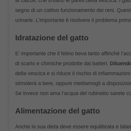
ai calcoli, che irritano le pareti della vescica. I 
segno di un cattivo funzionamento dei reni. Ques
urinarie. L’importante è risolvere il problema prima
Idratazione del gatto
E’ importante che il felino beva tanto affinché l’
di scarto e chimiche prodotte dai batteri.
Diluendo
della vescica e si riduce il rischio di infiammazio
stimolerà a bere, oppure mettiamogli a disposizion
Se invece non ama l’acqua del rubinetto sarete cos
Alimentazione del gatto
Anche la sua dieta deve essere equilibrata e bilanc