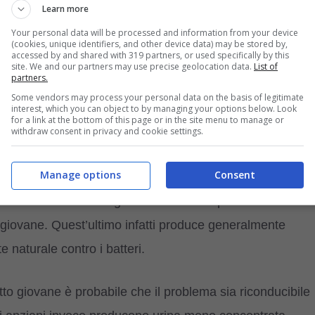
uattro zampe: non amano i cambiamenti ed essi hanno
Learn more
 risolvere la situazione se la causa è lo stress?
Your personal data will be processed and information from your device
(cookies, unique identifiers, and other device data) may be stored by,
tamenti: evitiamo di
stressarlo con troppe carezze
, e
accessed by and shared with 319 partners, or used specifically by this
site. We and our partners may use precise geolocation data.
List of
osizioniamo ad esempio la lettiera dove vuole (spesso
partners.
curo e senza pressioni.
Some vendors may process your personal data on the basis of legitimate
interest, which you can object to by managing your options below. Look
for a link at the bottom of this page or in the site menu to manage or
withdraw consent in privacy and cookie settings.
Manage options
Consent
nfezioni al tratto urinario: questo perché il normale
 seconda dell’età. I gatti che hanno superato i
7 anni di
ù giovane. Quest’ultimo infatti produce generalmente
e naturale contro i batteri.
tto giovane è probabile che il problema sia riconducibile