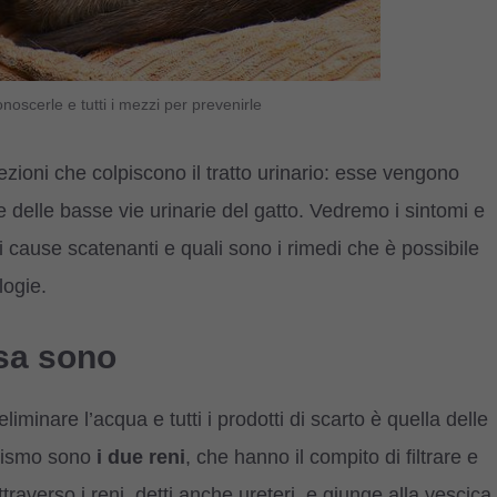
onoscerle e tutti i mezzi per prevenirle
ezioni che colpiscono il tratto urinario: esse vengono
e delle basse vie urinarie del gatto. Vedremo i sintomi e
i cause scatenanti e quali sono i rimedi che è possibile
logie.
osa sono
iminare l’acqua e tutti i prodotti di scarto è quella delle
anismo sono
i due reni
, che hanno il compito di filtrare e
raverso i reni, detti anche ureteri, e giunge alla vescica,