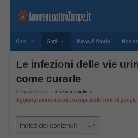
Vai
al
contenuto
Cani
Gatti
News & Storie
Non so
Le infezioni delle vie uri
come curarle
2 Agosto 2019
di
Francesca Ciardiello
Aggiungi amoreaquattrozampe.it alle fonti di googl
Indice dei contenuti