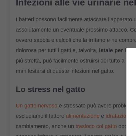
Infezioni alle vie urinarie n
I batteri possono facilmente attaccare l’apparato 
assolutamente un eventuale prossimo attacco. Col 
ovvero sabbia e calcoli che la irritano e ne compr
dolorosa per tutti i gatti e, talvolta,
letale per i m
più stretta, può facilmente ostruirsi del tutto a cau
manifestarsi di queste infezioni nel gatto.
Lo stress nel gatto
Un gatto nervoso
e stressato può avere problemi al
escludiamo il fattore
alimentazione
e
idratazione
,
cambiamento, anche un
trasloco col gatto
oppur