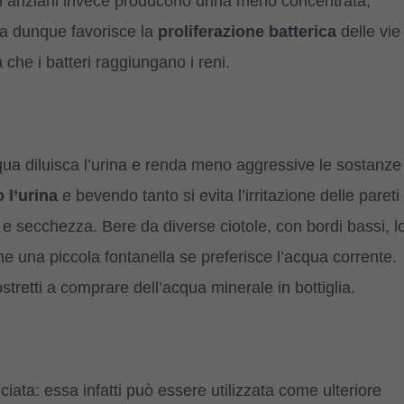
gatti anziani invece producono urina meno concentrata,
ta dunque favorisce la
proliferazione batterica
delle vie
 che i batteri raggiungano i reni.
acqua diluisca l’urina e renda meno aggressive le sostanze
 l’urina
e bevendo tanto si evita l’irritazione delle pareti
ni e secchezza. Bere da diverse ciotole, con bordi bassi, l
e una piccola fontanella se preferisce l’acqua corrente.
tretti a comprare dell’acqua minerale in bottiglia.
iata: essa infatti può essere utilizzata come ulteriore