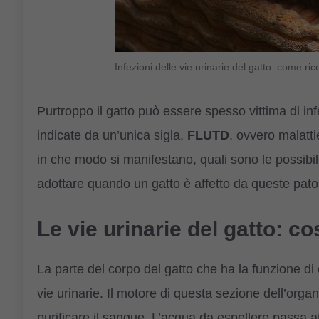
Infezioni delle vie urinarie del gatto: come ric
Purtroppo il gatto può essere spesso vittima di inf
indicate da un’unica sigla,
FLUTD
, ovvero malatti
in che modo si manifestano, quali sono le possibil
adottare quando un gatto è affetto da queste pato
Le vie urinarie del gatto: c
La parte del corpo del gatto che ha la funzione di el
vie urinarie. Il motore di questa sezione dell’org
purificare il sangue. L’acqua da espellere passa att