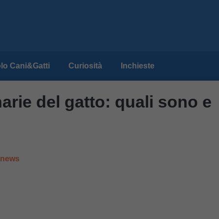
lo Cani&Gatti
Curiosità
Inchieste
narie del gatto: quali sono e
e news