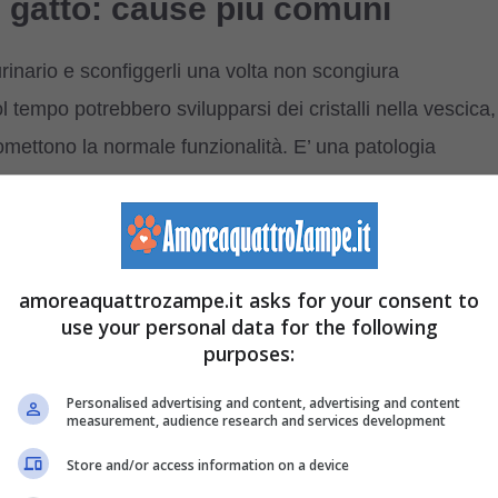
el gatto: cause più comuni
urinario e sconfiggerli una volta non scongiura
tempo potrebbero svilupparsi dei cristalli nella vescica,
omettono la normale funzionalità. E’ una patologia
aschi
della specie: il motivo è che essendo la loro uretra
sa dei cristalli. Ma ecco quali sono i principali motivi del
amoreaquattrozampe.it asks for your consent to
use your personal data for the following
purposes:
le vie urinarie e in particolare sviluppare calcoli: se
Personalised advertising and content, advertising and content
measurement, audience research and services development
 la causa che resta è proprio quella nervosa. Ogni
e
un viaggio
o ancora l’arrivo di un neonato in famiglia,
Store and/or access information on a device