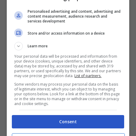
predare, perché questo altera gli equilibri
Personalised advertising and content, advertising and
content measurement, audience research and
dell’ambiente.
services development
Store and/or access information on a device
Le ragioni sono diverse. Prima di tutto il
Learn more
numero di gatti
, cresciuto enormemente e a
Your personal data will be processed and information from
dismisura. D’altronde il felino, insieme al
your device (cookies, unique identifiers, and other device
data) may be stored by, accessed by and shared with 319
cane, è l’animale d’affezione per eccellenza
partners, or used specifically by this site. We and our partners
may use precise geolocation data.
List of partners.
dell’essere umano. Ed è proprio grazie
Some vendors may process your personal data on the basis
of legitimate interest, which you can object to by managing
all’azione di quest’ultimo che il numero dei
your options below. Look for a link at the bottom of this page
or in the site menu to manage or withdraw consent in privacy
piccoli felini si è gonfiato in maniera
and cookie settings.
innaturale.
Consent
Il gatto, inoltre, attua una “
concorrenza