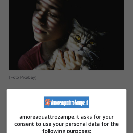
(Foto Pixabay)
Il gatto fa ciò che gli suggerisce la propria
natura. Ma quali sono dunque le
amoreaquattrozampe.it asks for your
responsabilità dell’essere umano
? La
consent to use your personal data for the
principale è quella di lasciare il gatto libero di
following purposes: