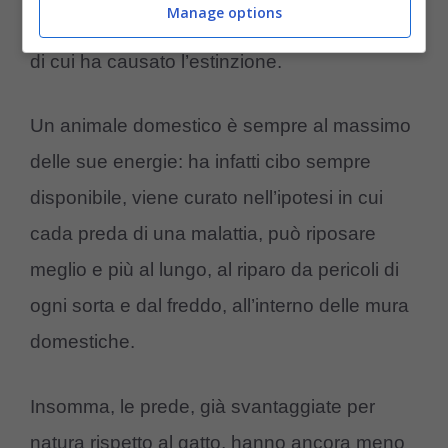
Manage options
sleale”
, e non solo nei confronti delle specie
di cui ha causato l’estinzione.
Un animale domestico è sempre al massimo
delle sue energie: ha infatti cibo sempre
disponibile, viene curato nell’ipotesi in cui
cada preda di una malattia, può riposare
meglio e più al lungo, al riparo da pericoli di
ogni sorta e dal freddo, all’interno delle mura
domestiche.
Insomma, le prede, già svantaggiate per
natura rispetto al gatto, hanno ancora meno