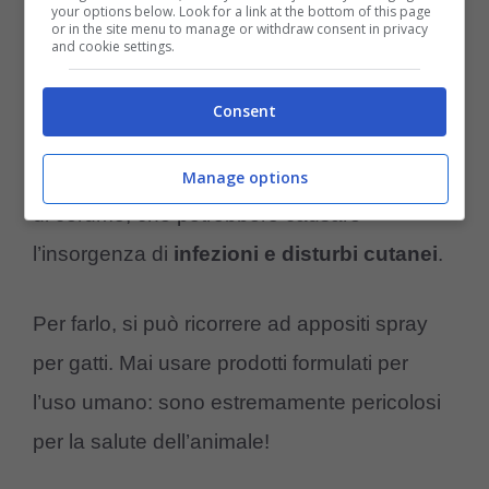
your options below. Look for a link at the bottom of this page
(Foto Adobe Stock)
or in the site menu to manage or withdraw consent in privacy
and cookie settings.
Vista la peculiare forma delle orecchie
Consent
dell’animale. il consiglio è di ispezionarle
periodicamente per evitare eventuali depositi
Manage options
di cerume, che potrebbero causare
l’insorgenza di
infezioni e disturbi cutanei
.
Per farlo, si può ricorrere ad appositi spray
per gatti. Mai usare prodotti formulati per
l’uso umano: sono estremamente pericolosi
per la salute dell’animale!