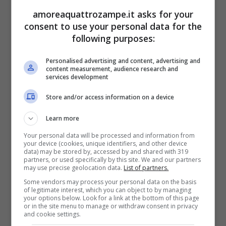
amoreaquattrozampe.it asks for your
consent to use your personal data for the
following purposes:
Personalised advertising and content, advertising and
content measurement, audience research and
services development
Store and/or access information on a device
Learn more
Your personal data will be processed and information from
(Foto Adobe Stock)
your device (cookies, unique identifiers, and other device
data) may be stored by, accessed by and shared with 319
partners, or used specifically by this site. We and our partners
may use precise geolocation data.
List of partners.
Si tratta di una condizione che prevede la
Some vendors may process your personal data on the basis
mancata discesa di uno o di entrambi
of legitimate interest, which you can object to by managing
your options below. Look for a link at the bottom of this page
or in the site menu to manage or withdraw consent in privacy
testicoli dall’addome allo scoto. Questo
and cookie settings.
processo dovrebbe venire intorno ai 3 mesi