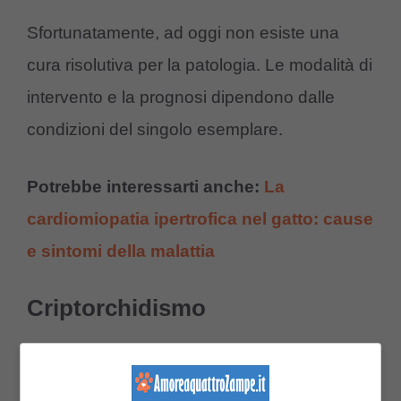
Sfortunatamente, ad oggi non esiste una
cura risolutiva per la patologia. Le modalità di
intervento e la prognosi dipendono dalle
condizioni del singolo esemplare.
Potrebbe interessarti anche:
La
cardiomiopatia ipertrofica nel gatto: cause
e sintomi della malattia
Criptorchidismo
Il criptorchidismo rientra tra le malattie
comuni nel Pixiebob Longhair.