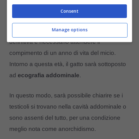
di vita del cucciolo.
Consent
Manage options
Tuttavia, per formulare una diagnosi
definitiva è necessario attendere il
compimento di un anno di vita del micio.
Intorno a questa età, il gatto sarà sottoposto
ad
ecografia addominale
.
In questo modo, sarà possibile chiarire se i
testicoli si trovano nella cavità addominale o
sono assenti del tutto, per una condizione
meglio nota come anorchidismo.