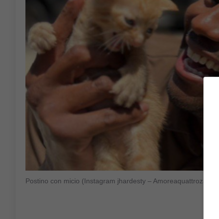
Postino con micio (Instagram jhardesty – Amoreaquattrozampe.