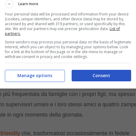
Learn more
e storia
di J, il postino amato dagli animali del quartiere,
Your personal data will be processed and information from your device
(cookies, unique identifiers, and other device data) may be stored by,
gram negli ultimi mesi. Che sia questo il momento giusto
accessed by and shared with 319 partners, or used specifically by this
site. We and our partners may use precise geolocation data.
List of
partners.
?
Some vendors may process your personal data on the basis of legitimate
interest, which you can object to by managing your options below. Look
for a link at the bottom of this page or in the site menu to manage or
rse soltanto aggiornato alle attenzioni che i nostri amici
withdraw consent in privacy and cookie settings.
vane postino, dopo aver lavorato per anni in tale ambito,
il suo originale modus operandi. J (assai noto su IG come
Manage options
Consent
olta che ha una consegna si trova a fare amicizia con gli
iù frequentata da famiglie con i propri figli, ma spesso
oro supervisori umani e i loro stessi amici a quattro zamp
este in ogni momento della giornata.
-friendly
che, trasformatosi occasionalmente in fedele