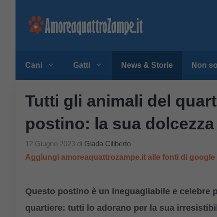
Vai
al
contenuto
Cani
Gatti
News & Storie
Non so
Tutti gli animali del qua
postino: la sua dolcezza è
12 Giugno 2023
di
Giada Ciliberto
Aggiungi amoreaquattrozampe.it alle fonti di googl
Questo postino è un ineguagliabile e celebre p
quartiere: tutti lo adorano per la sua irresistib