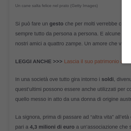
Un cane salta felice nel prato (Getty Images)
Si può fare un
gesto
che per molti verrebbe cons
sempre tutto da persona a persona. E alcune perso
nostri amici a quattro zampe. Un amore che va oltr
LEGGI ANCHE >>>
Lascia il suo patrimonio a d
In una società ove tutto gira intorno i
soldi
, diven
quest’ultimi possono essere anche utilizzati per c
quello messo in atto da una donna di origine austr
La signora, prima di passare ad “altra vita” all’età
pari a
4,3 milioni di euro
a un’associazione che s