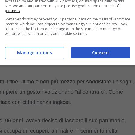
accessed by and shared with 319 partners, or used specifically by this
site. We and our partners may use precise geolocation data.
List of
partners.
Some vendors may process your personal data on the basis of legitimate
iderato
folle
? A quanto pare sì, anche perché dipende
interest, which you can object to by managing your options below. Look
for a link at the bottom of this page or in the site menu to manage or
withdraw consent in privacy and cookie settings.
ne, molto spesso, non hanno altro che l’affetto per i
e: proprio così, oltre la morte.
Manage options
Consent
ue elefanti ma viene minacciato
uti il fine ultimo e non più mezzo per soddisfare i bisogni,
ompiere un gesto rivoluzionario “al contrario”. Come
iaca con cittadinanza inglese.
 di 96 anni, aveva deciso di lasciare il suo patrimonio,
i occupa di recupero animali e rinserimento nella