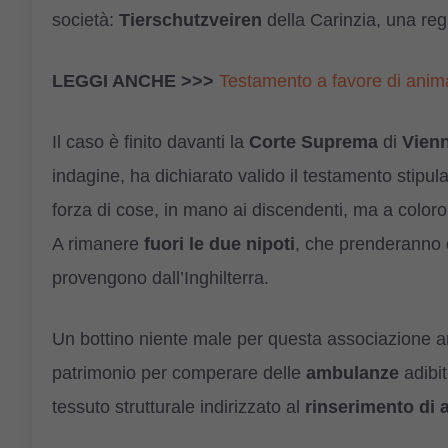
società:
Tierschutzveiren
della Carinzia, una reg
LEGGI ANCHE >>>
Testamento a favore di anima
Il caso è finito davanti la
Corte Suprema
di
Vien
indagine, ha dichiarato valido il testamento stipul
forza di cose, in mano ai discendenti, ma a coloro
A rimanere
fuori le due nipoti
, che prenderanno 
provengono dall’Inghilterra.
Un bottino niente male per questa associazione ani
patrimonio per comperare delle
ambulanze
adibit
tessuto strutturale indirizzato al
rinserimento di 