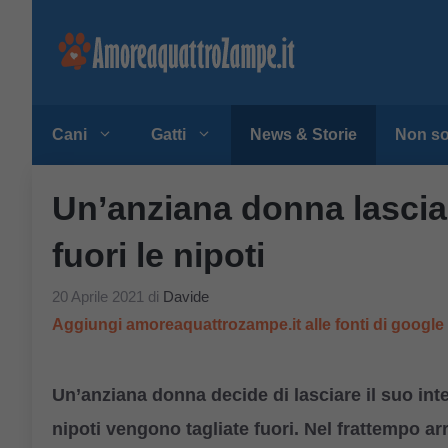
Vai
al
contenuto
Cani
Gatti
News & Storie
Non so
Un’anziana donna lascia i
fuori le nipoti
20 Aprile 2021
di
Davide
Aggiungi amoreaquattrozampe.it alle fonti di googl
Un’anziana donna decide di lasciare il suo int
nipoti vengono tagliate fuori. Nel frattempo a