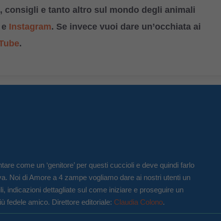
 consigli e tanto altro sul mondo degli animali
e
Instagram
. Se invece vuoi dare un’occhiata ai
Tube
.
tare come un ‘genitore’ per questi cuccioli e deve quindi farlo
va. Noi di Amore a 4 zampe vogliamo dare ai nostri utenti un
li, indicazioni dettagliate sul come iniziare e proseguire un
iù fedele amico. Direttore editoriale:
Claudia Colono
.