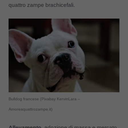
quattro zampe brachicefali.
Bulldog francese (Pixabay KervinLara –
Amoreaquattrozampe.it)
Allevamento
, adozione di massa e mercato