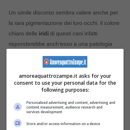
Un simile discorso sembra valere anche per
la rara pigmentazione dei loro occhi. Il colore
chiaro delle
iridi
di questi cani infatti
risponderebbe anch’esso a una patologia
ben precisa. Una problematica stavolta
visiva e riguardante la loro cecità spesso
riscontrata dai veterinari dai primi mesi di vita
amoreaquattrozampe.it asks for your
consent to use your personal data for the
all’età adulta.
following purposes:
Bull francese albino: perché è
Personalised advertising and content, advertising and
content measurement, audience research and
una moda pericolosa
services development
Store and/or access information on a device
Quando si parla di Bouledogue francese