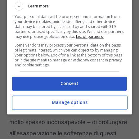
Learn more
albino si parla anche di una moda innescata
Your personal data will be processed and information from
in questi anni da una decisione pericolosa.
your device (cookies, unique identifiers, and other device
data) may be stored by, accessed by and shared with 319
partners, or used specifically by this site. We and our partners
Ovvero dall’abitudine ormai piuttosto
may use precise geolocation data.
List of partners.
consolidata, specialmente in Occidente, di
Some vendors may process your personal data on the basis
of legitimate interest, which you can object to by managing
adottare
questa razza di cani
your options below. Look for a link at the bottom of this page
or in the site menu to manage or withdraw consent in privacy
and cookie settings.
promuovendone il suo rinnovamento. Se
però l’albinismo resta un fatto ereditario
Consent
continuare a promuovere le adozioni di
questa razza equivarrebbe, secondo gli
Manage options
esperti, a rispondere a una volontà – seppur
molto spesso inconsapevole – di prolungare
all’esasperazione le sofferenze di questi