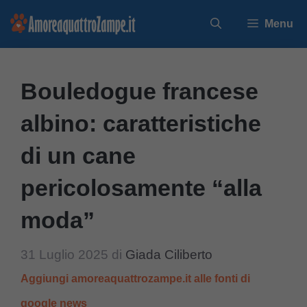
Vai
Menu
al
contenuto
Bouledogue francese
albino: caratteristiche
di un cane
pericolosamente “alla
moda”
31 Luglio 2025
di
Giada Ciliberto
Aggiungi amoreaquattrozampe.it alle fonti di
google news