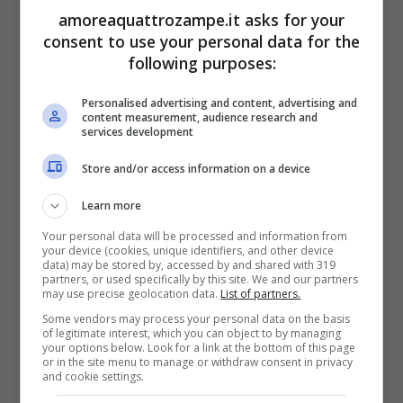
Tornando alla vicenda che stiamo
amoreaquattrozampe.it asks for your
consent to use your personal data for the
raccontando oggi, il cane era stato lasciato
following purposes:
da solo a casa, sul balcone. Un balcone che,
Personalised advertising and content, advertising and
vista l’altezza e l’assenza di qualsiasi
content measurement, audience research and
services development
dispositivo di protezione, si è trasformato
Store and/or access information on a device
complice il caldo in
una vera e propria
trappola mortale
.
Learn more
Your personal data will be processed and information from
your device (cookies, unique identifiers, and other device
Potrebbe interessarti anche:
Il cane si può
data) may be stored by, accessed by and shared with 319
partners, or used specifically by this site. We and our partners
buttare dal balcone? Cosa rischia Fido
may use precise geolocation data.
List of partners.
Some vendors may process your personal data on the basis
of legitimate interest, which you can object to by managing
your options below. Look for a link at the bottom of this page
Probabilmente spaventato dall’altezza e
or in the site menu to manage or withdraw consent in privacy
and cookie settings.
dalla solitudine, nonché provato dal caldo e