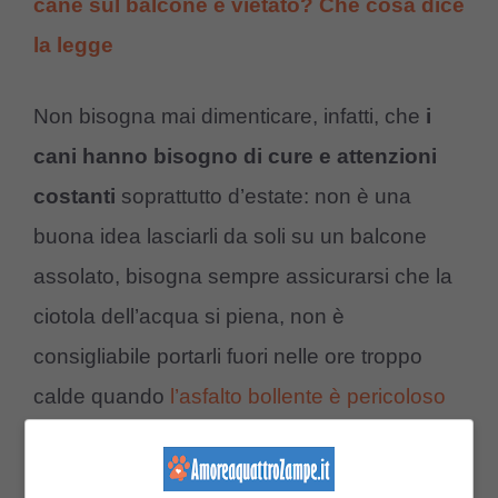
cane sul balcone è vietato? Che cosa dice
la legge
Non bisogna mai dimenticare, infatti, che
i
cani hanno bisogno di cure e attenzioni
costanti
soprattutto d’estate: non è una
buona idea lasciarli da soli su un balcone
assolato, bisogna sempre assicurarsi che la
ciotola dell’acqua si piena, non è
consigliabile portarli fuori nelle ore troppo
calde quando
l’asfalto bollente è pericoloso
per i cuscinetti
delle zampe.