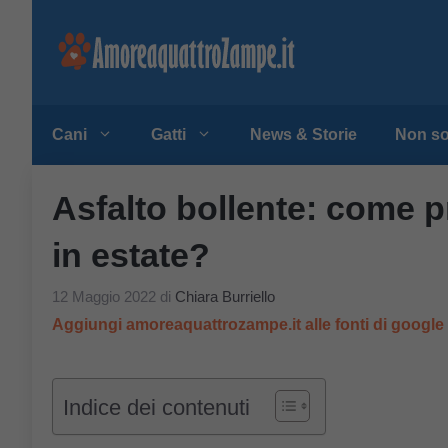
Vai
al
contenuto
Cani
Gatti
News & Storie
Non so
Asfalto bollente: come p
in estate?
12 Maggio 2022
di
Chiara Burriello
Aggiungi amoreaquattrozampe.it alle fonti di googl
Indice dei contenuti