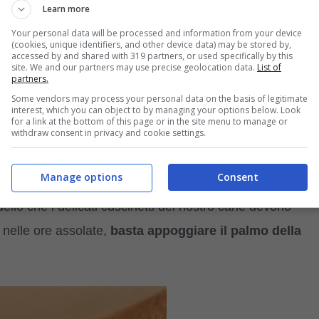
atte per entrare in contatto con la strada asfaltata
,
Learn more
a e il terreno.
Your personal data will be processed and information from your device
(cookies, unique identifiers, and other device data) may be stored by,
accessed by and shared with 319 partners, or used specifically by this
site. We and our partners may use precise geolocation data.
List of
tate, quando il caldo troppo forte lo rende
possibile preda d
partners.
gna preoccuparsi anche delle zampe: i polpastrelli e i
Some vendors may process your personal data on the basis of legitimate
interest, which you can object to by managing your options below. Look
dolorose scottature e ustioni.
for a link at the bottom of this page or in the site menu to manage or
withdraw consent in privacy and cookie settings.
co come proteggerli
Manage options
Consent
llo che i delicati cuscinetti del nostro cane devono
 nelle ore assolate,
basta appoggiare il palmo della