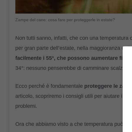
Zampe del cane: cosa fare per proteggerle in estate?
Non tutti sanno, infatti, che con una temperatura de
per gran parte dell’estate, nella maggioranza delle 
facilmente i 55°, che possono aumentare fino 
34°: nessuno penserebbe di camminare scalzo su 
Ecco perché è fondamentale
proteggere le zampe
articolo, scopriremo i consigli utili per aiutare i
problemi.
Ora che abbiamo visto a che temperatura può arriv