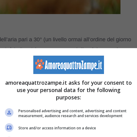
ll’aria pari a 30° (un livello ormai all’ordine del giorno
città italiane)
la temperatura dell’asfalto raggiunge
a 85°
di asfalto bollente se la temperatura dell’aria è di
un pavimento così caldo senza ustionarsi!
amoreaquattrozampe.it asks for your consent to
use your personal data for the following
 del cane dall’asfalto bollente in estate
: in questo
purposes:
l nostro amico a quattro zampe a passeggiare senza
Personalised advertising and content, advertising and content
measurement, audience research and services development
Store and/or access information on a device
are l’asfalto bollente in estate, proviamo a tener conto