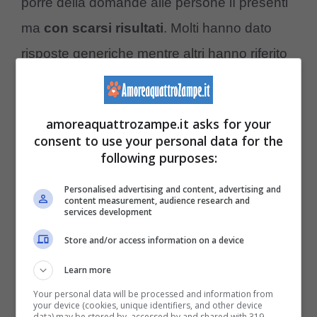
porre della domande alle persone lì presenti
ma
con scarsi risultati
. Molti hanno dato
risposte generiche mentre altri hanno riferito
agli agenti di aver ricevuto un regalo da un
amico. Non convinti delle loro parole, le forze
amoreaquattrozampe.it asks for your
dell’ordine hanno effettuato una ricerca per
consent to use your personal data for the
eseguire
un’eventuale lettura del
following purposes:
microchip
del pelosetto.
Personalised advertising and content, advertising and
content measurement, audience research and
services development
Potrebbe interessarti anche:
Cane rubato
Store and/or access information on a device
di notte da insolito trio, le telecamere
Learn more
riprendono tutto – VIDEO
Your personal data will be processed and information from
your device (cookies, unique identifiers, and other device
data) may be stored by, accessed by and shared with 319