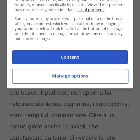
Da tale ricerca e successiva analisi è emerso
partners, or used specifically by this site. We and our partners
may use precise geolocation data.
List of partners.
che il cane ne era sprovvisto, constatando la
Some vendors may process your personal data on the basis
of legitimate interest, which you can object to by managing
sua appartenenza ad un cittadino residente
your options below. Look for a link at the bottom of this page
or in the site menu to manage or withdraw consent in privacy
fuori comune. Gli agenti, in tal modo, sono
and cookie settings.
riusciti a risalire al proprietario della
Consent
cagnolina Kira
che è stato prontamente
contattato. La pelosetta è stata prelevata dal
Manage options
suo padrone alcuni giorni prima, perdendo le
sue tracce. Il padrone, non appena ha
riabbracciato la sua cagnolina, i suoi occhi si
sono riempiti di commozione. Oltre a lui,
hanno gioito anche i cuccioli, che
aspettavano da tanto, di rivedere la loro