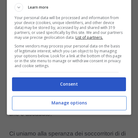
primo istante: “
E’ venuta strisciando nel
Learn more
nostro campo di ricerca. Non poteva
Your personal data will be processed and information from
your device (cookies, unique identifiers, and other device
camminare ma cercava aiuto. Aveva così
data) may be stored by, accessed by and shared with 319
partners, or used specifically by this site. We and our partners
tanta voglia di vita e di coraggio che
may use precise geolocation data.
List of partners.
Some vendors may process your personal data on the basis
dovevamo onorare la sua voglia di vivere
of legitimate interest, which you can object to by managing
your options below. Look for a link at the bottom of this page
insieme alla dura battaglia che ha fatto per
or in the site menu to manage or withdraw consent in privacy
and cookie settings.
venirci a trovare e rimanere in vita. Non
potevo accettare di sopprimerla
.” Parole
Consent
semplici ma vere che esprimono tutta la
tristezza e la commozione per tutto quello
Manage options
che è accaduto.
Ci uniamo alla speranza dei soccorritori di di